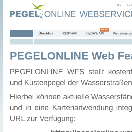
Hilfe
Lin
Überblick
REST-API
HyDAS-API
Visualisieru
PEGELONLINE Web Feat
PEGELONLINE WFS stellt kostenfr
und Küstenpegel der Wasserstraßen
Hierbei können aktuelle Wasserstän
und in eine Kartenanwendung integ
URL zur Verfügung: