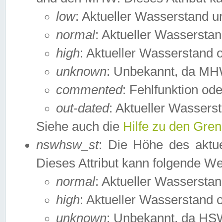
low
: Aktueller Wasserstand 
normal
: Aktueller Wassers
high
: Aktueller Wasserstand
unknown
: Unbekannt, da MH
commented
: Fehlfunktion ode
out-dated
: Aktueller Wasserst
Siehe auch die
Hilfe zu den Gre
nswhsw_st
: Die Höhe des aktu
Dieses Attribut kann folgende W
normal
: Aktueller Wassersta
high
: Aktueller Wasserstand
unknown
: Unbekannt, da HSW