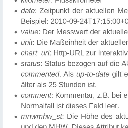
date
: Zeitpunkt der aktuellen M
Beispiel: 2010-09-24T17:15:00+
value
: Der Messwert der aktuel
unit
: Die Maßeinheit der aktuell
chart_url
: Http-URL zur interakti
status
: Status bezogen auf die A
commented
. Als
up-to-date
gilt 
älter als 25 Stunden ist.
comment
: Kommentar, z.B. bei 
Normalfall ist dieses Feld leer.
mnwmhw_st
: Die Höhe des ak
und den MHW. Dieses Attribut k