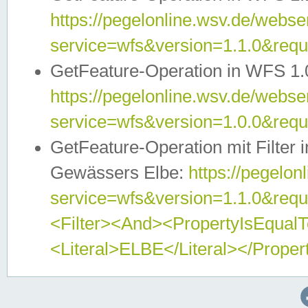
https://pegelonline.wsv.de/webser
service=wfs&version=1.1.0&req
GetFeature-Operation in WFS 1.
https://pegelonline.wsv.de/webser
service=wfs&version=1.0.0&req
GetFeature-Operation mit Filter 
Gewässers Elbe:
https://pegelon
service=wfs&version=1.1.0&req
<Filter><And><PropertyIsEqua
<Literal>ELBE</Literal></Proper