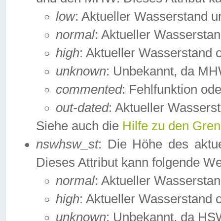
low
: Aktueller Wasserstand 
normal
: Aktueller Wassers
high
: Aktueller Wasserstand
unknown
: Unbekannt, da MH
commented
: Fehlfunktion ode
out-dated
: Aktueller Wasserst
Siehe auch die
Hilfe zu den Gre
nswhsw_st
: Die Höhe des aktu
Dieses Attribut kann folgende W
normal
: Aktueller Wassersta
high
: Aktueller Wasserstand
unknown
: Unbekannt, da HSW