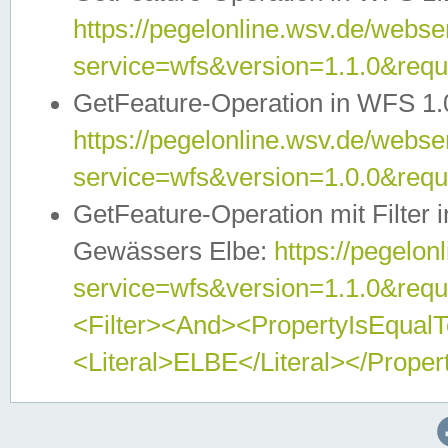
https://pegelonline.wsv.de/webser
service=wfs&version=1.1.0&req
GetFeature-Operation in WFS 1.
https://pegelonline.wsv.de/webser
service=wfs&version=1.0.0&req
GetFeature-Operation mit Filter 
Gewässers Elbe:
https://pegelon
service=wfs&version=1.1.0&req
<Filter><And><PropertyIsEqua
<Literal>ELBE</Literal></Proper