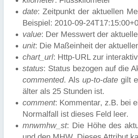
date
: Zeitpunkt der aktuellen M
Beispiel: 2010-09-24T17:15:00+
value
: Der Messwert der aktuel
unit
: Die Maßeinheit der aktuell
chart_url
: Http-URL zur interakti
status
: Status bezogen auf die A
commented
. Als
up-to-date
gilt 
älter als 25 Stunden ist.
comment
: Kommentar, z.B. bei 
Normalfall ist dieses Feld leer.
mnwmhw_st
: Die Höhe des ak
und den MHW. Dieses Attribut k