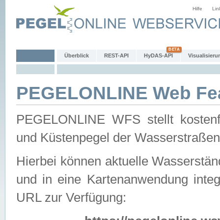
Hilfe
Lin
Überblick
REST-API
HyDAS-API
Visualisieru
PEGELONLINE Web Feat
PEGELONLINE WFS stellt kostenfr
und Küstenpegel der Wasserstraßen
Hierbei können aktuelle Wasserstän
und in eine Kartenanwendung integ
URL zur Verfügung: