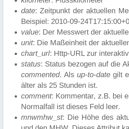
date
: Zeitpunkt der aktuellen M
Beispiel: 2010-09-24T17:15:00+
value
: Der Messwert der aktuel
unit
: Die Maßeinheit der aktuell
chart_url
: Http-URL zur interakti
status
: Status bezogen auf die A
commented
. Als
up-to-date
gilt 
älter als 25 Stunden ist.
comment
: Kommentar, z.B. bei 
Normalfall ist dieses Feld leer.
mnwmhw_st
: Die Höhe des ak
und den MHW. Dieses Attribut k