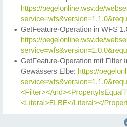
https://pegelonline.wsv.de/webser
service=wfs&version=1.1.0&req
GetFeature-Operation in WFS 1.
https://pegelonline.wsv.de/webser
service=wfs&version=1.0.0&req
GetFeature-Operation mit Filter 
Gewässers Elbe:
https://pegelon
service=wfs&version=1.1.0&req
<Filter><And><PropertyIsEqua
<Literal>ELBE</Literal></Proper