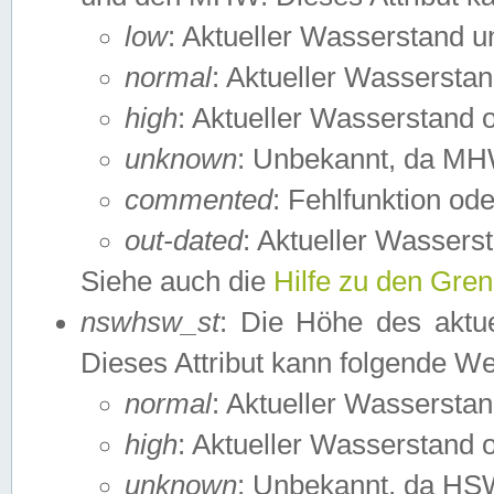
low
: Aktueller Wasserstand 
normal
: Aktueller Wassers
high
: Aktueller Wasserstand
unknown
: Unbekannt, da MH
commented
: Fehlfunktion ode
out-dated
: Aktueller Wasserst
Siehe auch die
Hilfe zu den Gre
nswhsw_st
: Die Höhe des aktu
Dieses Attribut kann folgende W
normal
: Aktueller Wassersta
high
: Aktueller Wasserstand
unknown
: Unbekannt, da HSW