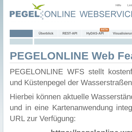
Hilfe
Lin
Überblick
REST-API
HyDAS-API
Visualisieru
PEGELONLINE Web Feat
PEGELONLINE WFS stellt kostenfr
und Küstenpegel der Wasserstraßen
Hierbei können aktuelle Wasserstän
und in eine Kartenanwendung integ
URL zur Verfügung: