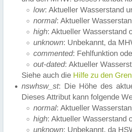
low
: Aktueller Wasserstand 
normal
: Aktueller Wassers
high
: Aktueller Wasserstand
unknown
: Unbekannt, da MH
commented
: Fehlfunktion ode
out-dated
: Aktueller Wasserst
Siehe auch die
Hilfe zu den Gre
nswhsw_st
: Die Höhe des aktu
Dieses Attribut kann folgende W
normal
: Aktueller Wassersta
high
: Aktueller Wasserstand
unknown
: Unbekannt, da HSW