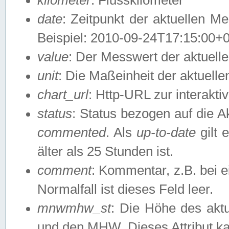
date
: Zeitpunkt der aktuellen M
Beispiel: 2010-09-24T17:15:00+
value
: Der Messwert der aktuel
unit
: Die Maßeinheit der aktuell
chart_url
: Http-URL zur interakti
status
: Status bezogen auf die A
commented
. Als
up-to-date
gilt 
älter als 25 Stunden ist.
comment
: Kommentar, z.B. bei 
Normalfall ist dieses Feld leer.
mnwmhw_st
: Die Höhe des ak
und den MHW. Dieses Attribut k