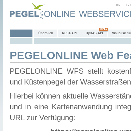
Hilfe
Lin
Überblick
REST-API
HyDAS-API
Visualisieru
PEGELONLINE Web Feat
PEGELONLINE WFS stellt kostenfr
und Küstenpegel der Wasserstraßen
Hierbei können aktuelle Wasserstän
und in eine Kartenanwendung integ
URL zur Verfügung: