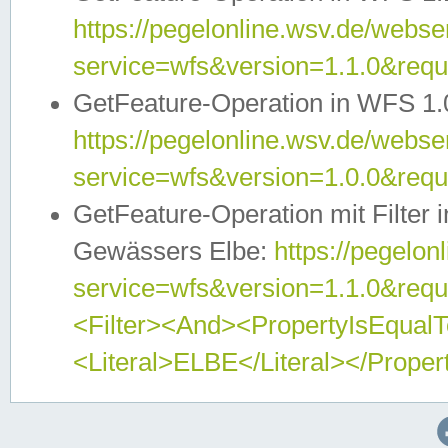
https://pegelonline.wsv.de/webser
service=wfs&version=1.1.0&req
GetFeature-Operation in WFS 1.
https://pegelonline.wsv.de/webser
service=wfs&version=1.0.0&req
GetFeature-Operation mit Filter 
Gewässers Elbe:
https://pegelon
service=wfs&version=1.1.0&req
<Filter><And><PropertyIsEqua
<Literal>ELBE</Literal></Proper