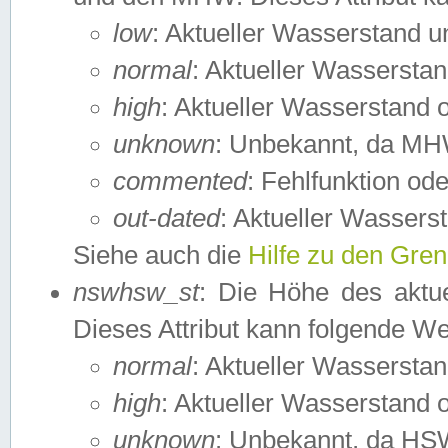
low
: Aktueller Wasserstand 
normal
: Aktueller Wassers
high
: Aktueller Wasserstand
unknown
: Unbekannt, da MH
commented
: Fehlfunktion ode
out-dated
: Aktueller Wasserst
Siehe auch die
Hilfe zu den Gre
nswhsw_st
: Die Höhe des aktu
Dieses Attribut kann folgende W
normal
: Aktueller Wassersta
high
: Aktueller Wasserstand
unknown
: Unbekannt, da HSW