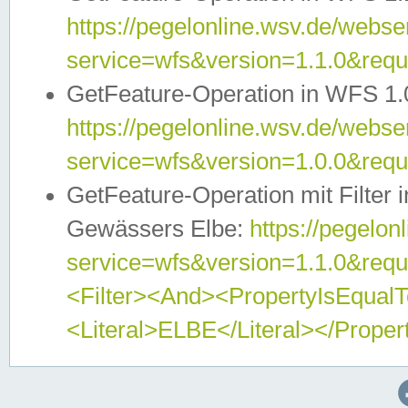
https://pegelonline.wsv.de/webser
service=wfs&version=1.1.0&req
GetFeature-Operation in WFS 1.
https://pegelonline.wsv.de/webser
service=wfs&version=1.0.0&req
GetFeature-Operation mit Filter 
Gewässers Elbe:
https://pegelon
service=wfs&version=1.1.0&req
<Filter><And><PropertyIsEqua
<Literal>ELBE</Literal></Proper