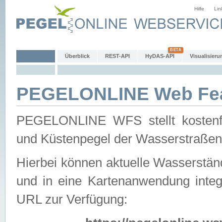
Hilfe
Lin
Überblick
REST-API
HyDAS-API
Visualisieru
PEGELONLINE Web Feat
PEGELONLINE WFS stellt kostenfr
und Küstenpegel der Wasserstraßen
Hierbei können aktuelle Wasserstän
und in eine Kartenanwendung integ
URL zur Verfügung: