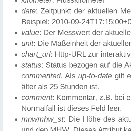
date
: Zeitpunkt der aktuellen M
Beispiel: 2010-09-24T17:15:00+
value
: Der Messwert der aktuel
unit
: Die Maßeinheit der aktuell
chart_url
: Http-URL zur interakti
status
: Status bezogen auf die A
commented
. Als
up-to-date
gilt 
älter als 25 Stunden ist.
comment
: Kommentar, z.B. bei 
Normalfall ist dieses Feld leer.
mnwmhw_st
: Die Höhe des ak
und den MHW. Dieses Attribut k