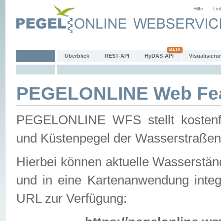
Hilfe
Lin
Überblick
REST-API
HyDAS-API
Visualisieru
PEGELONLINE Web Feat
PEGELONLINE WFS stellt kostenfr
und Küstenpegel der Wasserstraßen
Hierbei können aktuelle Wasserstän
und in eine Kartenanwendung integ
URL zur Verfügung: