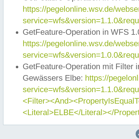
https://pegelonline.wsv.de/webser
service=wfs&version=1.1.0&req
GetFeature-Operation in WFS 1.
https://pegelonline.wsv.de/webser
service=wfs&version=1.0.0&req
GetFeature-Operation mit Filter 
Gewässers Elbe:
https://pegelon
service=wfs&version=1.1.0&req
<Filter><And><PropertyIsEqua
<Literal>ELBE</Literal></Proper