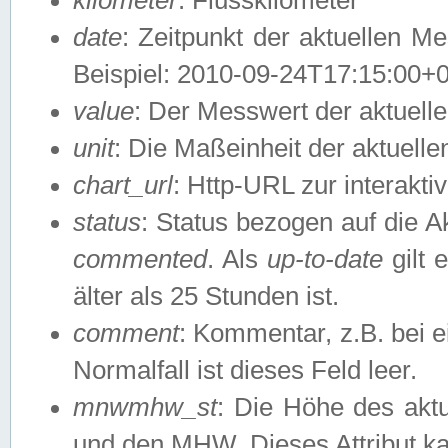
date
: Zeitpunkt der aktuellen M
Beispiel: 2010-09-24T17:15:00+
value
: Der Messwert der aktuel
unit
: Die Maßeinheit der aktuell
chart_url
: Http-URL zur interakti
status
: Status bezogen auf die A
commented
. Als
up-to-date
gilt 
älter als 25 Stunden ist.
comment
: Kommentar, z.B. bei 
Normalfall ist dieses Feld leer.
mnwmhw_st
: Die Höhe des ak
und den MHW. Dieses Attribut k