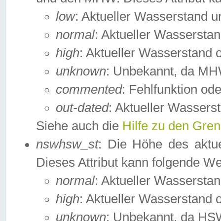
low
: Aktueller Wasserstand 
normal
: Aktueller Wassers
high
: Aktueller Wasserstand
unknown
: Unbekannt, da MH
commented
: Fehlfunktion ode
out-dated
: Aktueller Wasserst
Siehe auch die
Hilfe zu den Gre
nswhsw_st
: Die Höhe des aktu
Dieses Attribut kann folgende W
normal
: Aktueller Wassersta
high
: Aktueller Wasserstand
unknown
: Unbekannt, da HSW