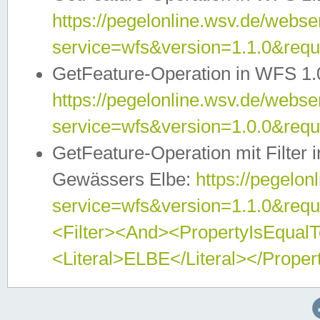
https://pegelonline.wsv.de/webser
service=wfs&version=1.1.0&req
GetFeature-Operation in WFS 1.
https://pegelonline.wsv.de/webser
service=wfs&version=1.0.0&req
GetFeature-Operation mit Filter 
Gewässers Elbe:
https://pegelon
service=wfs&version=1.1.0&req
<Filter><And><PropertyIsEqua
<Literal>ELBE</Literal></Proper