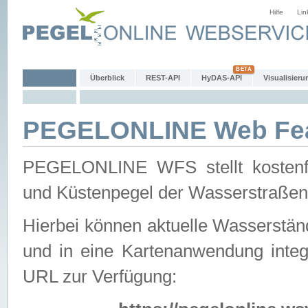
Hilfe
Lin
Überblick
REST-API
HyDAS-API
Visualisieru
PEGELONLINE Web Feat
PEGELONLINE WFS stellt kostenfr
und Küstenpegel der Wasserstraßen
Hierbei können aktuelle Wasserstän
und in eine Kartenanwendung integ
URL zur Verfügung: