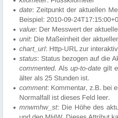
date
: Zeitpunkt der aktuellen M
Beispiel: 2010-09-24T17:15:00+
value
: Der Messwert der aktuel
unit
: Die Maßeinheit der aktuell
chart_url
: Http-URL zur interakti
status
: Status bezogen auf die A
commented
. Als
up-to-date
gilt 
älter als 25 Stunden ist.
comment
: Kommentar, z.B. bei 
Normalfall ist dieses Feld leer.
mnwmhw_st
: Die Höhe des ak
und den MHW. Dieses Attribut k