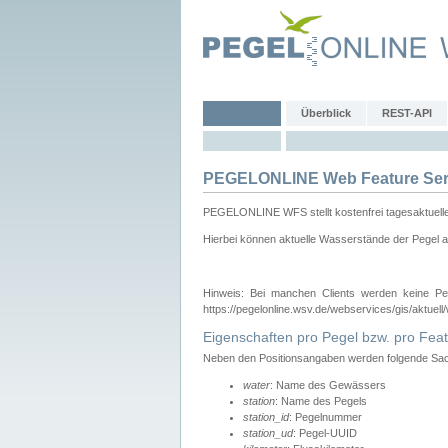
Überblick
REST-API
PEGELONLINE Web Feature Ser
PEGELONLINE WFS stellt kostenfrei tagesaktuell
Hierbei können aktuelle Wasserstände der Pegel a
Hinweis: Bei manchen Clients werden keine Pe
https://pegelonline.wsv.de/webservices/gis/aktuell
Eigenschaften pro Pegel bzw. pro Feat
Neben den Positionsangaben werden folgende Sach
water
: Name des Gewässers
station
: Name des Pegels
station_id
: Pegelnummer
station_ud
: Pegel-UUID