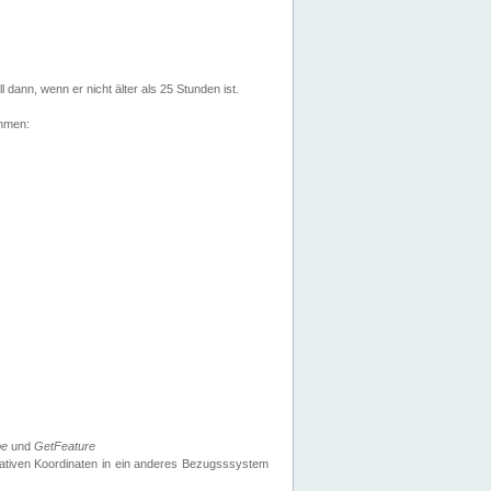
l dann, wenn er nicht älter als 25 Stunden ist.
ehmen:
pe
und
GetFeature
nativen Koordinaten in ein anderes Bezugsssystem