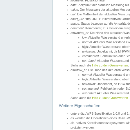
kilometer
: Flusskilometer
date
: Zeitpunkt der aktuellen Messung als
value
: Der Messwert der aktuellen Messu
unit
: Die Maßeinheit der aktuellen Messun
chart_url
: Http-URL zur interaktiven Onlin
status
: Status bezogen auf die Aktualität
comment
: Kommentar, z.B. bei einem ausge
mnwmhw_st
: Die Höhe des aktuellen Wa
low
: Aktueller Wasserstand unter
normal
: Aktueller Wasserstand
high
: Aktueller Wasserstand ober
unknown
: Unbekannt, da MHW/MN
commented
: Fehlfunktion oder St
out-dated
: Aktueller Wasserstand v
Siehe auch die
Hilfe zu den Grenzwerten
.
nswhsw_st
: Die Höhe des aktuellen Was
normal
: Aktueller Wasserstand u
high
: Aktueller Wasserstand ober
unknown
: Unbekannt, da HSW für
commented
: Fehlfunktion oder St
out-dated
: Aktueller Wasserstand v
Siehe auch die
Hilfe zu den Grenzwerten
.
Weitere Eigenschaften:
unterstützt WFS Spezifikation 1.0.0 und 1
es werden die Operationen eines Basic-WF
als natives Koordinatenbezugssystem w
projiziert werden.