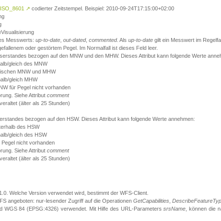
ISO_8601
↗
codierter Zeitstempel. Beispiel: 2010-09-24T17:15:00+02:00
ng
g
eVisualisierung
 des Messwerts:
up-to-date
,
out-dated
,
commented
. Als
up-to-date
gilt ein Messwert im Regelfal
fallenem oder gestörtem Pegel. Im Normalfall ist dieses Feld leer.
sserstandes bezogen auf den MNW und den MHW. Dieses Attribut kann folgende Werte ann
halb/gleich des MNW
 zwischen MNW und MHW
halb/gleich MHW
W für Pegel nicht vorhanden
örung. Siehe Attribut
comment
eraltet (älter als 25 Stunden)
serstandes bezogen auf den HSW. Dieses Attribut kann folgende Werte annehmen:
nterhalb des HSW
halb/gleich des HSW
 Pegel nicht vorhanden
örung. Siehe Attribut
comment
eraltet (älter als 25 Stunden)
.1.0. Welche Version verwendet wird, bestimmt der WFS-Client.
S angeboten: nur-lesender Zugriff auf die Operationen
GetCapabilities
,
DescribeFeatureTy
ird WGS 84 (EPSG:4326) verwendet. Mit Hilfe des URL-Parameters
srsName
, können die 