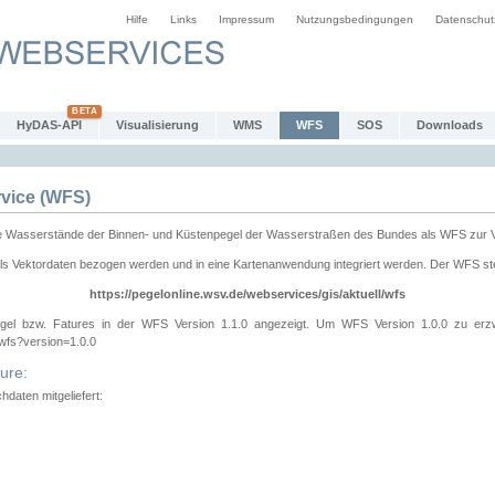
Hilfe
Links
Impressum
Nutzungsbedingungen
Datenschut
HyDAS-API
Visualisierung
WMS
WFS
SOS
Downloads
vice (WFS)
e Wasserstände der Binnen- und Küstenpegel der Wasserstraßen des Bundes als WFS zur 
ls Vektordaten bezogen werden und in eine Kartenanwendung integriert werden. Der WFS ste
https://pegelonline.wsv.de/webservices/gis/aktuell/wfs
gel bzw. Fatures in der WFS Version 1.1.0 angezeigt. Um WFS Version 1.0.0 zu erz
/wfs?version=1.0.0
ure:
daten mitgeliefert: