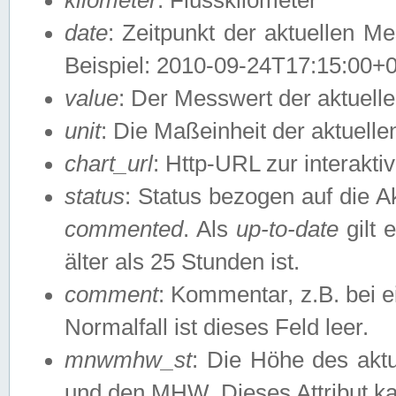
date
: Zeitpunkt der aktuellen M
Beispiel: 2010-09-24T17:15:00+
value
: Der Messwert der aktuel
unit
: Die Maßeinheit der aktuell
chart_url
: Http-URL zur interakti
status
: Status bezogen auf die A
commented
. Als
up-to-date
gilt 
älter als 25 Stunden ist.
comment
: Kommentar, z.B. bei 
Normalfall ist dieses Feld leer.
mnwmhw_st
: Die Höhe des ak
und den MHW. Dieses Attribut k