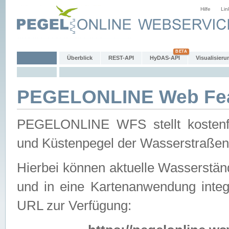
Hilfe
Lin
Überblick
REST-API
HyDAS-API
Visualisieru
PEGELONLINE Web Feat
PEGELONLINE WFS stellt kostenfr
und Küstenpegel der Wasserstraßen
Hierbei können aktuelle Wasserstän
und in eine Kartenanwendung integ
URL zur Verfügung: