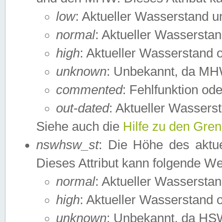
low
: Aktueller Wasserstand 
normal
: Aktueller Wassers
high
: Aktueller Wasserstand
unknown
: Unbekannt, da MH
commented
: Fehlfunktion ode
out-dated
: Aktueller Wasserst
Siehe auch die
Hilfe zu den Gre
nswhsw_st
: Die Höhe des aktu
Dieses Attribut kann folgende W
normal
: Aktueller Wassersta
high
: Aktueller Wasserstand
unknown
: Unbekannt, da HSW