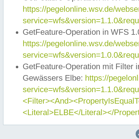
https://pegelonline.wsv.de/webser
service=wfs&version=1.1.0&req
GetFeature-Operation in WFS 1.
https://pegelonline.wsv.de/webser
service=wfs&version=1.0.0&req
GetFeature-Operation mit Filter 
Gewässers Elbe:
https://pegelon
service=wfs&version=1.1.0&req
<Filter><And><PropertyIsEqua
<Literal>ELBE</Literal></Proper