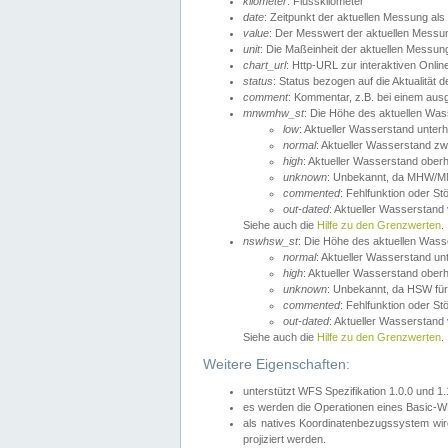
kilometer
: Flusskilometer
date
: Zeitpunkt der aktuellen Messung als
value
: Der Messwert der aktuellen Messu
unit
: Die Maßeinheit der aktuellen Messun
chart_url
: Http-URL zur interaktiven Onlin
status
: Status bezogen auf die Aktualität
comment
: Kommentar, z.B. bei einem ausge
mnwmhw_st
: Die Höhe des aktuellen Wa
low
: Aktueller Wasserstand unter
normal
: Aktueller Wasserstand
high
: Aktueller Wasserstand ober
unknown
: Unbekannt, da MHW/MN
commented
: Fehlfunktion oder St
out-dated
: Aktueller Wasserstand v
Siehe auch die
Hilfe zu den Grenzwerten
.
nswhsw_st
: Die Höhe des aktuellen Was
normal
: Aktueller Wasserstand u
high
: Aktueller Wasserstand ober
unknown
: Unbekannt, da HSW für
commented
: Fehlfunktion oder St
out-dated
: Aktueller Wasserstand v
Siehe auch die
Hilfe zu den Grenzwerten
.
Weitere Eigenschaften:
unterstützt WFS Spezifikation 1.0.0 und 1
es werden die Operationen eines Basic-WF
als natives Koordinatenbezugssystem w
projiziert werden.