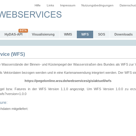
Hilfe
Links
Impressum
Nutzungsbedingungen
Datenschut
HyDAS-API
Visualisierung
WMS
WFS
SOS
Downloads
vice (WFS)
e Wasserstände der Binnen- und Küstenpegel der Wasserstraßen des Bundes als WFS zur 
ls Vektordaten bezogen werden und in eine Kartenanwendung integriert werden. Der WFS ste
https://pegelonline.wsv.de/webservices/gis/aktuell/wfs
gel bzw. Fatures in der WFS Version 1.1.0 angezeigt. Um WFS Version 1.0.0 zu erz
/wfs?version=1.0.0
ure:
daten mitgeliefert: