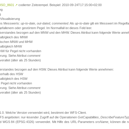
ISO_8601
↗
codierter Zeitstempel. Beispiel: 2010-09-24T17:15:00+02:00
ng
g
eVisualisierung
 des Messwerts:
up-to-date
,
out-dated
,
commented
. Als
up-to-date
gilt ein Messwert im Regelfal
fallenem oder gestörtem Pegel. Im Normalfall ist dieses Feld leer.
sserstandes bezogen auf den MNW und den MHW. Dieses Attribut kann folgende Werte ann
halb/gleich des MNW
 zwischen MNW und MHW
halb/gleich MHW
W für Pegel nicht vorhanden
örung. Siehe Attribut
comment
eraltet (älter als 25 Stunden)
serstandes bezogen auf den HSW. Dieses Attribut kann folgende Werte annehmen:
nterhalb des HSW
halb/gleich des HSW
 Pegel nicht vorhanden
örung. Siehe Attribut
comment
eraltet (älter als 25 Stunden)
.1.0. Welche Version verwendet wird, bestimmt der WFS-Client.
S angeboten: nur-lesender Zugriff auf die Operationen
GetCapabilities
,
DescribeFeatureTy
ird WGS 84 (EPSG:4326) verwendet. Mit Hilfe des URL-Parameters
srsName
, können die 