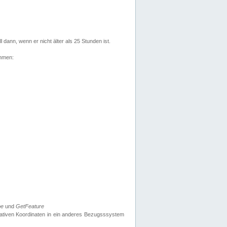
l dann, wenn er nicht älter als 25 Stunden ist.
ehmen:
pe
und
GetFeature
nativen Koordinaten in ein anderes Bezugsssystem