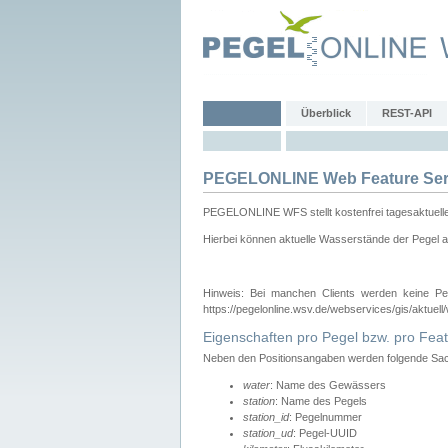
Überblick
REST-API
PEGELONLINE Web Feature Ser
PEGELONLINE WFS stellt kostenfrei tagesaktuell
Hierbei können aktuelle Wasserstände der Pegel a
Hinweis: Bei manchen Clients werden keine Pe
https://pegelonline.wsv.de/webservices/gis/aktuell
Eigenschaften pro Pegel bzw. pro Feat
Neben den Positionsangaben werden folgende Sach
water
: Name des Gewässers
station
: Name des Pegels
station_id
: Pegelnummer
station_ud
: Pegel-UUID