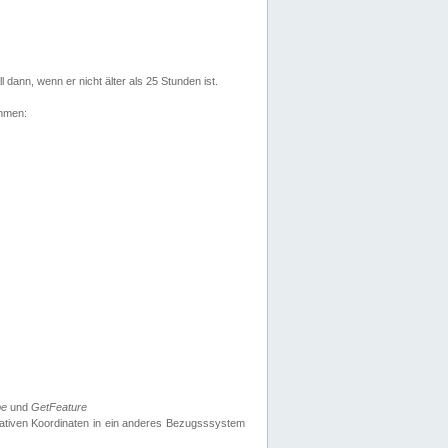
l dann, wenn er nicht älter als 25 Stunden ist.
ehmen:
pe
und
GetFeature
nativen Koordinaten in ein anderes Bezugsssystem