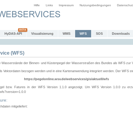
Hilfe
Links
Impressum
Nutzungsbedingungen
Datenschut
HyDAS-API
Visualisierung
WMS
WFS
SOS
Downloads
vice (WFS)
e Wasserstände der Binnen- und Küstenpegel der Wasserstraßen des Bundes als WFS zur 
ls Vektordaten bezogen werden und in eine Kartenanwendung integriert werden. Der WFS ste
https://pegelonline.wsv.de/webservices/gis/aktuell/wfs
gel bzw. Fatures in der WFS Version 1.1.0 angezeigt. Um WFS Version 1.0.0 zu erz
/wfs?version=1.0.0
ure:
daten mitgeliefert: