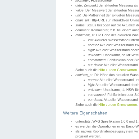
kilometer
: Flusskilometer
date
: Zeitpunkt der aktuellen Messung als
value
: Der Messwert der aktuellen Messu
unit
: Die Maßeinheit der aktuellen Messun
chart_url
: Http-URL zur interaktiven Onlin
status
: Status bezogen auf die Aktualität
comment
: Kommentar, z.B. bei einem ausge
mnwmhw_st
: Die Höhe des aktuellen Wa
low
: Aktueller Wasserstand unter
normal
: Aktueller Wasserstand
high
: Aktueller Wasserstand ober
unknown
: Unbekannt, da MHW/MN
commented
: Fehlfunktion oder St
out-dated
: Aktueller Wasserstand v
Siehe auch die
Hilfe zu den Grenzwerten
.
nswhsw_st
: Die Höhe des aktuellen Was
normal
: Aktueller Wasserstand u
high
: Aktueller Wasserstand ober
unknown
: Unbekannt, da HSW für
commented
: Fehlfunktion oder St
out-dated
: Aktueller Wasserstand v
Siehe auch die
Hilfe zu den Grenzwerten
.
Weitere Eigenschaften:
unterstützt WFS Spezifikation 1.0.0 und 1
es werden die Operationen eines Basic-WF
als natives Koordinatenbezugssystem w
projiziert werden.