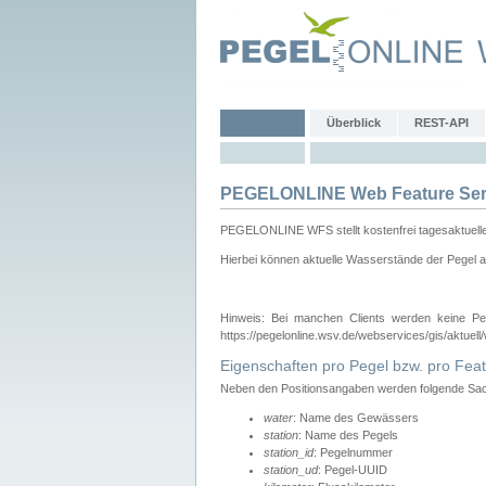
Überblick
REST-API
PEGELONLINE Web Feature Ser
PEGELONLINE WFS stellt kostenfrei tagesaktuell
Hierbei können aktuelle Wasserstände der Pegel a
Hinweis: Bei manchen Clients werden keine Pe
https://pegelonline.wsv.de/webservices/gis/aktuell
Eigenschaften pro Pegel bzw. pro Feat
Neben den Positionsangaben werden folgende Sach
water
: Name des Gewässers
station
: Name des Pegels
station_id
: Pegelnummer
station_ud
: Pegel-UUID