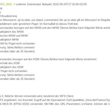
ISO_8601
↗
codierter Zeitstempel. Beispiel: 2010-09-24T17:15:00+02:00
ng
g
eVisualisierung
 des Messwerts:
up-to-date
,
out-dated
,
commented
. Als
up-to-date
gilt ein Messwert im Regelfal
fallenem oder gestörtem Pegel. Im Normalfall ist dieses Feld leer.
sserstandes bezogen auf den MNW und den MHW. Dieses Attribut kann folgende Werte ann
halb/gleich des MNW
 zwischen MNW und MHW
halb/gleich MHW
W für Pegel nicht vorhanden
örung. Siehe Attribut
comment
eraltet (älter als 25 Stunden)
serstandes bezogen auf den HSW. Dieses Attribut kann folgende Werte annehmen:
nterhalb des HSW
halb/gleich des HSW
 Pegel nicht vorhanden
örung. Siehe Attribut
comment
eraltet (älter als 25 Stunden)
.1.0. Welche Version verwendet wird, bestimmt der WFS-Client.
S angeboten: nur-lesender Zugriff auf die Operationen
GetCapabilities
,
DescribeFeatureTy
ird WGS 84 (EPSG:4326) verwendet. Mit Hilfe des URL-Parameters
srsName
, können die 