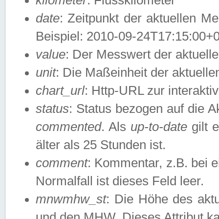
date
: Zeitpunkt der aktuellen M
Beispiel: 2010-09-24T17:15:00+
value
: Der Messwert der aktuel
unit
: Die Maßeinheit der aktuell
chart_url
: Http-URL zur interakti
status
: Status bezogen auf die A
commented
. Als
up-to-date
gilt 
älter als 25 Stunden ist.
comment
: Kommentar, z.B. bei 
Normalfall ist dieses Feld leer.
mnwmhw_st
: Die Höhe des ak
und den MHW. Dieses Attribut k