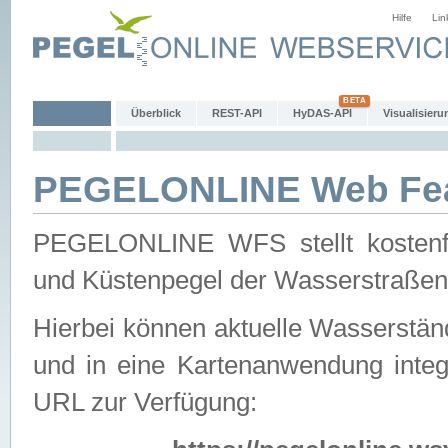
Hilfe
Lin
Überblick
REST-API
HyDAS-API
Visualisieru
PEGELONLINE Web Feat
PEGELONLINE WFS stellt kostenfr
und Küstenpegel der Wasserstraßen
Hierbei können aktuelle Wasserstän
und in eine Kartenanwendung integ
URL zur Verfügung: