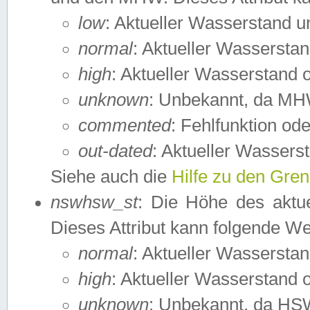
low
: Aktueller Wasserstand 
normal
: Aktueller Wassers
high
: Aktueller Wasserstand
unknown
: Unbekannt, da MH
commented
: Fehlfunktion ode
out-dated
: Aktueller Wasserst
Siehe auch die
Hilfe zu den Gre
nswhsw_st
: Die Höhe des aktu
Dieses Attribut kann folgende W
normal
: Aktueller Wassersta
high
: Aktueller Wasserstand
unknown
: Unbekannt, da HSW