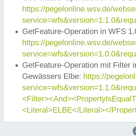
https://pegelonline.wsv.de/webser
service=wfs&version=1.1.0&req
GetFeature-Operation in WFS 1.
https://pegelonline.wsv.de/webser
service=wfs&version=1.0.0&req
GetFeature-Operation mit Filter 
Gewässers Elbe:
https://pegelon
service=wfs&version=1.1.0&req
<Filter><And><PropertyIsEqua
<Literal>ELBE</Literal></Proper