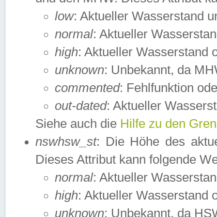
low
: Aktueller Wasserstand 
normal
: Aktueller Wassers
high
: Aktueller Wasserstand
unknown
: Unbekannt, da MH
commented
: Fehlfunktion ode
out-dated
: Aktueller Wasserst
Siehe auch die
Hilfe zu den Gre
nswhsw_st
: Die Höhe des aktu
Dieses Attribut kann folgende W
normal
: Aktueller Wassersta
high
: Aktueller Wasserstand
unknown
: Unbekannt, da HSW