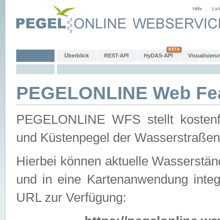
Hilfe
Lin
Überblick
REST-API
HyDAS-API
Visualisieru
PEGELONLINE Web Feat
PEGELONLINE WFS stellt kostenfr
und Küstenpegel der Wasserstraßen
Hierbei können aktuelle Wasserstän
und in eine Kartenanwendung integ
URL zur Verfügung: