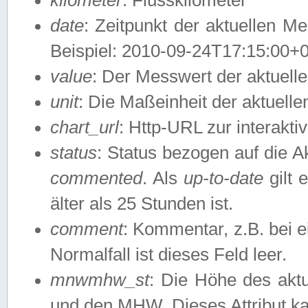
date
: Zeitpunkt der aktuellen M
Beispiel: 2010-09-24T17:15:00+
value
: Der Messwert der aktuel
unit
: Die Maßeinheit der aktuell
chart_url
: Http-URL zur interakti
status
: Status bezogen auf die A
commented
. Als
up-to-date
gilt 
älter als 25 Stunden ist.
comment
: Kommentar, z.B. bei 
Normalfall ist dieses Feld leer.
mnwmhw_st
: Die Höhe des ak
und den MHW. Dieses Attribut k