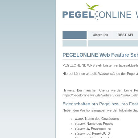
Überblick
REST-API
PEGELONLINE Web Feature Ser
PEGELONLINE WFS stellt kostenfrei tagesaktuell
Hierbei können aktuelle Wasserstände der Pegel a
Hinweis: Bei manchen Clients werden keine Pe
https://pegelonline.wsv.de/webservices/gis/aktuell
Eigenschaften pro Pegel bzw. pro Feat
Neben den Positionsangaben werden folgende Sach
water
: Name des Gewässers
station
: Name des Pegels
station_id
: Pegelnummer
station_ud
: Pegel-UUID