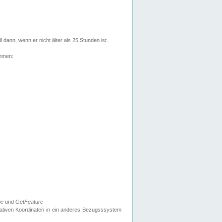
l dann, wenn er nicht älter als 25 Stunden ist.
ehmen:
pe
und
GetFeature
nativen Koordinaten in ein anderes Bezugsssystem