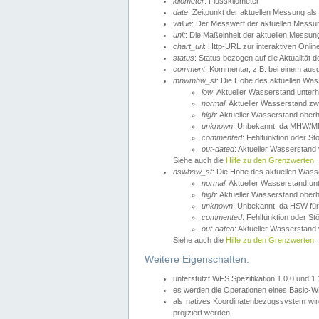
kilometer
: Flusskilometer
date
: Zeitpunkt der aktuellen Messung als
value
: Der Messwert der aktuellen Messu
unit
: Die Maßeinheit der aktuellen Messun
chart_url
: Http-URL zur interaktiven Onlin
status
: Status bezogen auf die Aktualität
comment
: Kommentar, z.B. bei einem ausge
mnwmhw_st
: Die Höhe des aktuellen Wa
low
: Aktueller Wasserstand unter
normal
: Aktueller Wasserstand
high
: Aktueller Wasserstand ober
unknown
: Unbekannt, da MHW/MN
commented
: Fehlfunktion oder St
out-dated
: Aktueller Wasserstand v
Siehe auch die
Hilfe zu den Grenzwerten
.
nswhsw_st
: Die Höhe des aktuellen Was
normal
: Aktueller Wasserstand u
high
: Aktueller Wasserstand ober
unknown
: Unbekannt, da HSW für
commented
: Fehlfunktion oder St
out-dated
: Aktueller Wasserstand v
Siehe auch die
Hilfe zu den Grenzwerten
.
Weitere Eigenschaften:
unterstützt WFS Spezifikation 1.0.0 und 1
es werden die Operationen eines Basic-WF
als natives Koordinatenbezugssystem w
projiziert werden.