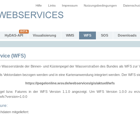
Hilfe
Links
Impressum
Nutzungsbedingungen
Datenschut
HyDAS-API
Visualisierung
WMS
WFS
SOS
Downloads
vice (WFS)
e Wasserstände der Binnen- und Küstenpegel der Wasserstraßen des Bundes als WFS zur 
ls Vektordaten bezogen werden und in eine Kartenanwendung integriert werden. Der WFS ste
https://pegelonline.wsv.de/webservices/gis/aktuell/wfs
gel bzw. Fatures in der WFS Version 1.1.0 angezeigt. Um WFS Version 1.0.0 zu erz
/wfs?version=1.0.0
ure:
daten mitgeliefert: