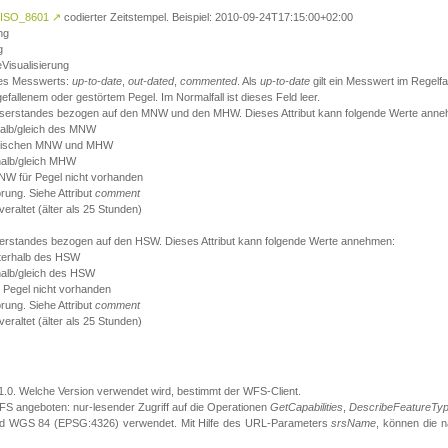
ISO_8601
↗
codierter Zeitstempel. Beispiel: 2010-09-24T17:15:00+02:00
ng
g
eVisualisierung
 des Messwerts:
up-to-date
,
out-dated
,
commented
. Als
up-to-date
gilt ein Messwert im Regelfal
fallenem oder gestörtem Pegel. Im Normalfall ist dieses Feld leer.
sserstandes bezogen auf den MNW und den MHW. Dieses Attribut kann folgende Werte ann
halb/gleich des MNW
 zwischen MNW und MHW
halb/gleich MHW
W für Pegel nicht vorhanden
örung. Siehe Attribut
comment
eraltet (älter als 25 Stunden)
serstandes bezogen auf den HSW. Dieses Attribut kann folgende Werte annehmen:
nterhalb des HSW
halb/gleich des HSW
 Pegel nicht vorhanden
örung. Siehe Attribut
comment
eraltet (älter als 25 Stunden)
.1.0. Welche Version verwendet wird, bestimmt der WFS-Client.
S angeboten: nur-lesender Zugriff auf die Operationen
GetCapabilities
,
DescribeFeatureTy
ird WGS 84 (EPSG:4326) verwendet. Mit Hilfe des URL-Parameters
srsName
, können die 