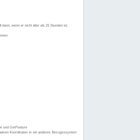
l dann, wenn er nicht älter als 25 Stunden ist.
ehmen:
pe
und
GetFeature
nativen Koordinaten in ein anderes Bezugsssystem