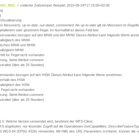
ISO_8601
↗
codierter Zeitstempel. Beispiel: 2010-09-24T17:15:00+02:00
ng
g
eVisualisierung
 des Messwerts:
up-to-date
,
out-dated
,
commented
. Als
up-to-date
gilt ein Messwert im Regelfal
fallenem oder gestörtem Pegel. Im Normalfall ist dieses Feld leer.
sserstandes bezogen auf den MNW und den MHW. Dieses Attribut kann folgende Werte ann
halb/gleich des MNW
 zwischen MNW und MHW
halb/gleich MHW
W für Pegel nicht vorhanden
örung. Siehe Attribut
comment
eraltet (älter als 25 Stunden)
serstandes bezogen auf den HSW. Dieses Attribut kann folgende Werte annehmen:
nterhalb des HSW
halb/gleich des HSW
 Pegel nicht vorhanden
örung. Siehe Attribut
comment
eraltet (älter als 25 Stunden)
.1.0. Welche Version verwendet wird, bestimmt der WFS-Client.
S angeboten: nur-lesender Zugriff auf die Operationen
GetCapabilities
,
DescribeFeatureTy
ird WGS 84 (EPSG:4326) verwendet. Mit Hilfe des URL-Parameters
srsName
, können die 