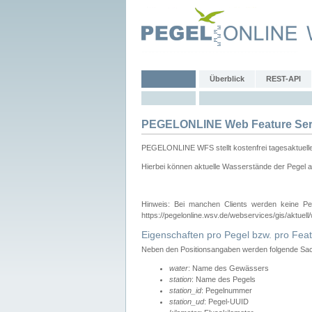
Überblick
REST-API
PEGELONLINE Web Feature Ser
PEGELONLINE WFS stellt kostenfrei tagesaktuell
Hierbei können aktuelle Wasserstände der Pegel a
Hinweis: Bei manchen Clients werden keine Pe
https://pegelonline.wsv.de/webservices/gis/aktuell
Eigenschaften pro Pegel bzw. pro Feat
Neben den Positionsangaben werden folgende Sach
water
: Name des Gewässers
station
: Name des Pegels
station_id
: Pegelnummer
station_ud
: Pegel-UUID