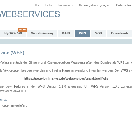
Hilfe
Links
Impressum
Nutzungsbedingungen
Datenschut
HyDAS-API
Visualisierung
WMS
WFS
SOS
Downloads
vice (WFS)
e Wasserstände der Binnen- und Küstenpegel der Wasserstraßen des Bundes als WFS zur 
ls Vektordaten bezogen werden und in eine Kartenanwendung integriert werden. Der WFS ste
https://pegelonline.wsv.de/webservices/gis/aktuell/wfs
gel bzw. Fatures in der WFS Version 1.1.0 angezeigt. Um WFS Version 1.0.0 zu erz
/wfs?version=1.0.0
ure:
daten mitgeliefert: