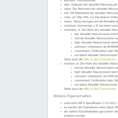
kilometer
: Flusskilometer
date
: Zeitpunkt der aktuellen Messung als
value
: Der Messwert der aktuellen Messu
unit
: Die Maßeinheit der aktuellen Messun
chart_url
: Http-URL zur interaktiven Onlin
status
: Status bezogen auf die Aktualität
comment
: Kommentar, z.B. bei einem ausge
mnwmhw_st
: Die Höhe des aktuellen Wa
low
: Aktueller Wasserstand unter
normal
: Aktueller Wasserstand
high
: Aktueller Wasserstand ober
unknown
: Unbekannt, da MHW/MN
commented
: Fehlfunktion oder St
out-dated
: Aktueller Wasserstand v
Siehe auch die
Hilfe zu den Grenzwerten
.
nswhsw_st
: Die Höhe des aktuellen Was
normal
: Aktueller Wasserstand u
high
: Aktueller Wasserstand ober
unknown
: Unbekannt, da HSW für
commented
: Fehlfunktion oder St
out-dated
: Aktueller Wasserstand v
Siehe auch die
Hilfe zu den Grenzwerten
.
Weitere Eigenschaften:
unterstützt WFS Spezifikation 1.0.0 und 1
es werden die Operationen eines Basic-WF
als natives Koordinatenbezugssystem w
projiziert werden.