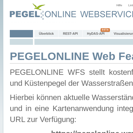
Hilfe
Lin
Überblick
REST-API
HyDAS-API
Visualisieru
PEGELONLINE Web Feat
PEGELONLINE WFS stellt kostenfr
und Küstenpegel der Wasserstraßen
Hierbei können aktuelle Wasserstän
und in eine Kartenanwendung integ
URL zur Verfügung: