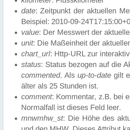
date
: Zeitpunkt der aktuellen M
Beispiel: 2010-09-24T17:15:00+
value
: Der Messwert der aktuel
unit
: Die Maßeinheit der aktuell
chart_url
: Http-URL zur interakti
status
: Status bezogen auf die A
commented
. Als
up-to-date
gilt 
älter als 25 Stunden ist.
comment
: Kommentar, z.B. bei 
Normalfall ist dieses Feld leer.
mnwmhw_st
: Die Höhe des ak
und den MHW. Dieses Attribut k