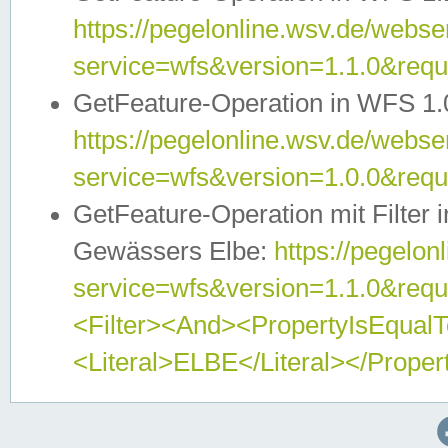
https://pegelonline.wsv.de/webser
service=wfs&version=1.1.0&req
GetFeature-Operation in WFS 1.
https://pegelonline.wsv.de/webser
service=wfs&version=1.0.0&req
GetFeature-Operation mit Filter 
Gewässers Elbe:
https://pegelon
service=wfs&version=1.1.0&req
<Filter><And><PropertyIsEqua
<Literal>ELBE</Literal></Proper