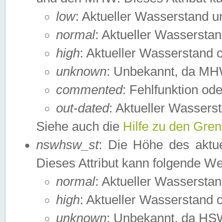
low
: Aktueller Wasserstand 
normal
: Aktueller Wassers
high
: Aktueller Wasserstand
unknown
: Unbekannt, da MH
commented
: Fehlfunktion ode
out-dated
: Aktueller Wasserst
Siehe auch die
Hilfe zu den Gre
nswhsw_st
: Die Höhe des aktu
Dieses Attribut kann folgende W
normal
: Aktueller Wassersta
high
: Aktueller Wasserstand
unknown
: Unbekannt, da HSW