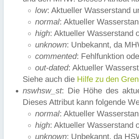
low
: Aktueller Wasserstand 
normal
: Aktueller Wassers
high
: Aktueller Wasserstand
unknown
: Unbekannt, da MH
commented
: Fehlfunktion ode
out-dated
: Aktueller Wasserst
Siehe auch die
Hilfe zu den Gre
nswhsw_st
: Die Höhe des aktu
Dieses Attribut kann folgende W
normal
: Aktueller Wassersta
high
: Aktueller Wasserstand
unknown
: Unbekannt, da HSW