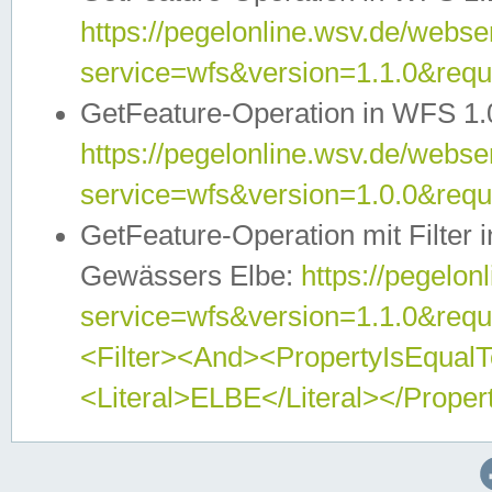
https://pegelonline.wsv.de/webser
service=wfs&version=1.1.0&req
GetFeature-Operation in WFS 1.
https://pegelonline.wsv.de/webser
service=wfs&version=1.0.0&req
GetFeature-Operation mit Filter 
Gewässers Elbe:
https://pegelon
service=wfs&version=1.1.0&req
<Filter><And><PropertyIsEqua
<Literal>ELBE</Literal></Proper