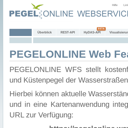
Hilfe
Lin
Überblick
REST-API
HyDAS-API
Visualisieru
PEGELONLINE Web Feat
PEGELONLINE WFS stellt kostenfr
und Küstenpegel der Wasserstraßen
Hierbei können aktuelle Wasserstän
und in eine Kartenanwendung integ
URL zur Verfügung: