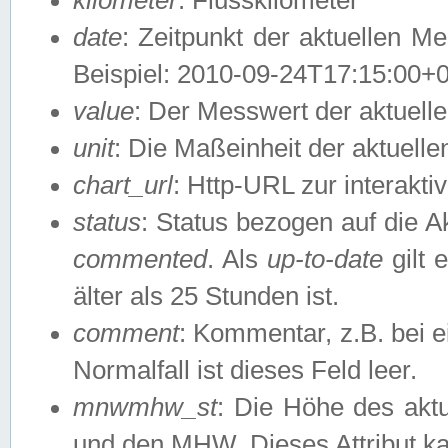
date
: Zeitpunkt der aktuellen M
Beispiel: 2010-09-24T17:15:00+
value
: Der Messwert der aktuel
unit
: Die Maßeinheit der aktuell
chart_url
: Http-URL zur interakti
status
: Status bezogen auf die A
commented
. Als
up-to-date
gilt 
älter als 25 Stunden ist.
comment
: Kommentar, z.B. bei 
Normalfall ist dieses Feld leer.
mnwmhw_st
: Die Höhe des ak
und den MHW. Dieses Attribut k