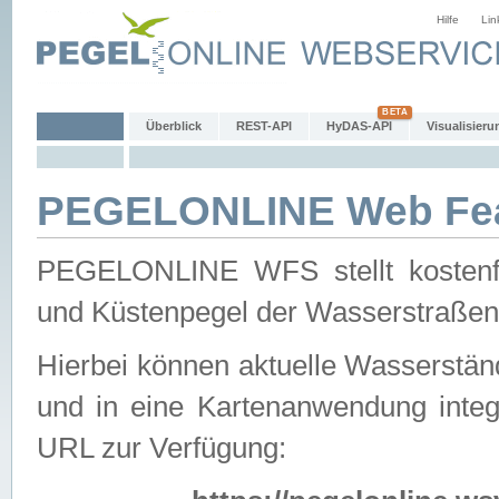
Hilfe
Lin
Überblick
REST-API
HyDAS-API
Visualisieru
PEGELONLINE Web Feat
PEGELONLINE WFS stellt kostenfr
und Küstenpegel der Wasserstraßen
Hierbei können aktuelle Wasserstän
und in eine Kartenanwendung integ
URL zur Verfügung: