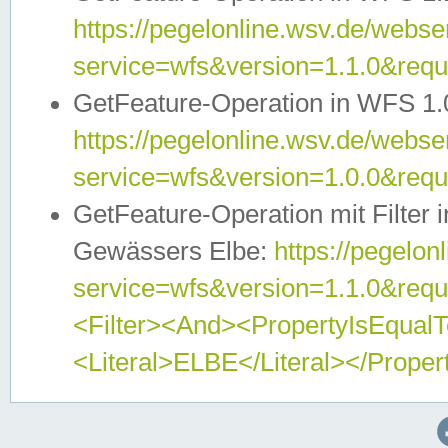
https://pegelonline.wsv.de/webser
service=wfs&version=1.1.0&req
GetFeature-Operation in WFS 1.
https://pegelonline.wsv.de/webser
service=wfs&version=1.0.0&req
GetFeature-Operation mit Filter 
Gewässers Elbe:
https://pegelon
service=wfs&version=1.1.0&req
<Filter><And><PropertyIsEqua
<Literal>ELBE</Literal></Proper