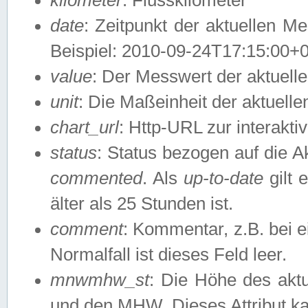
date
: Zeitpunkt der aktuellen M
Beispiel: 2010-09-24T17:15:00+
value
: Der Messwert der aktuel
unit
: Die Maßeinheit der aktuell
chart_url
: Http-URL zur interakti
status
: Status bezogen auf die A
commented
. Als
up-to-date
gilt 
älter als 25 Stunden ist.
comment
: Kommentar, z.B. bei 
Normalfall ist dieses Feld leer.
mnwmhw_st
: Die Höhe des ak
und den MHW. Dieses Attribut k