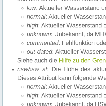
low
: Aktueller Wasserstand 
normal
: Aktueller Wassers
high
: Aktueller Wasserstand
unknown
: Unbekannt, da MH
commented
: Fehlfunktion ode
out-dated
: Aktueller Wasserst
Siehe auch die
Hilfe zu den Gre
nswhsw_st
: Die Höhe des aktu
Dieses Attribut kann folgende W
normal
: Aktueller Wassersta
high
: Aktueller Wasserstand
unknown
: Unbekannt, da HSW