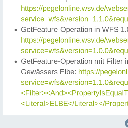
https://pegelonline.wsv.de/webser
service=wfs&version=1.1.0&req
GetFeature-Operation in WFS 1.
https://pegelonline.wsv.de/webser
service=wfs&version=1.0.0&req
GetFeature-Operation mit Filter 
Gewässers Elbe:
https://pegelon
service=wfs&version=1.1.0&req
<Filter><And><PropertyIsEqua
<Literal>ELBE</Literal></Proper