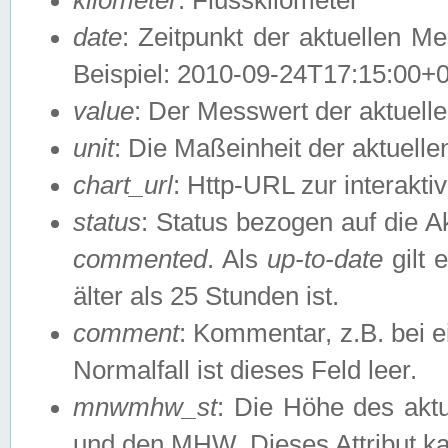
date
: Zeitpunkt der aktuellen M
Beispiel: 2010-09-24T17:15:00+
value
: Der Messwert der aktuel
unit
: Die Maßeinheit der aktuell
chart_url
: Http-URL zur interakti
status
: Status bezogen auf die A
commented
. Als
up-to-date
gilt 
älter als 25 Stunden ist.
comment
: Kommentar, z.B. bei 
Normalfall ist dieses Feld leer.
mnwmhw_st
: Die Höhe des ak
und den MHW. Dieses Attribut k