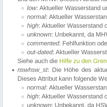
low
: Aktueller Wasserstand 
normal
: Aktueller Wassers
high
: Aktueller Wasserstand
unknown
: Unbekannt, da MH
commented
: Fehlfunktion ode
out-dated
: Aktueller Wasserst
Siehe auch die
Hilfe zu den Gre
nswhsw_st
: Die Höhe des aktu
Dieses Attribut kann folgende W
normal
: Aktueller Wassersta
high
: Aktueller Wasserstand
unknown
: Unbekannt, da HSW