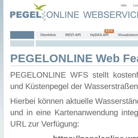
Hilfe
Lin
Überblick
REST-API
HyDAS-API
Visualisieru
PEGELONLINE Web Feat
PEGELONLINE WFS stellt kostenfr
und Küstenpegel der Wasserstraßen
Hierbei können aktuelle Wasserstän
und in eine Kartenanwendung integ
URL zur Verfügung: