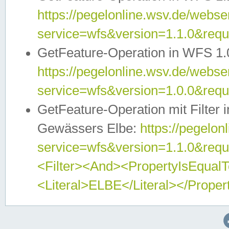
https://pegelonline.wsv.de/webser
service=wfs&version=1.1.0&req
GetFeature-Operation in WFS 1.
https://pegelonline.wsv.de/webser
service=wfs&version=1.0.0&req
GetFeature-Operation mit Filter 
Gewässers Elbe:
https://pegelon
service=wfs&version=1.1.0&req
<Filter><And><PropertyIsEqua
<Literal>ELBE</Literal></Proper