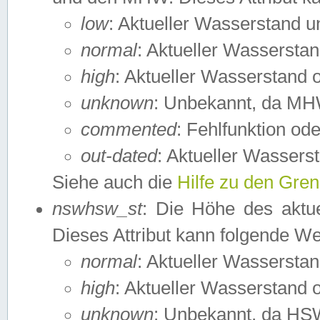
low
: Aktueller Wasserstand 
normal
: Aktueller Wassers
high
: Aktueller Wasserstand
unknown
: Unbekannt, da MH
commented
: Fehlfunktion ode
out-dated
: Aktueller Wasserst
Siehe auch die
Hilfe zu den Gre
nswhsw_st
: Die Höhe des aktu
Dieses Attribut kann folgende W
normal
: Aktueller Wassersta
high
: Aktueller Wasserstand
unknown
: Unbekannt, da HSW