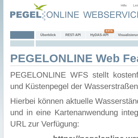
Hilfe
Lin
Überblick
REST-API
HyDAS-API
Visualisieru
PEGELONLINE Web Feat
PEGELONLINE WFS stellt kostenfr
und Küstenpegel der Wasserstraßen
Hierbei können aktuelle Wasserstän
und in eine Kartenanwendung integ
URL zur Verfügung: