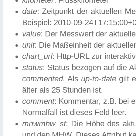
date
: Zeitpunkt der aktuellen M
Beispiel: 2010-09-24T17:15:00+
value
: Der Messwert der aktuel
unit
: Die Maßeinheit der aktuell
chart_url
: Http-URL zur interakti
status
: Status bezogen auf die A
commented
. Als
up-to-date
gilt 
älter als 25 Stunden ist.
comment
: Kommentar, z.B. bei 
Normalfall ist dieses Feld leer.
mnwmhw_st
: Die Höhe des ak
und den MHW. Dieses Attribut k