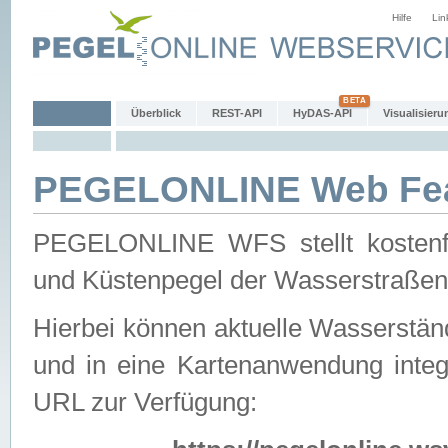
Hilfe
Lin
Überblick
REST-API
HyDAS-API
Visualisieru
PEGELONLINE Web Feat
PEGELONLINE WFS stellt kostenfr
und Küstenpegel der Wasserstraßen
Hierbei können aktuelle Wasserstän
und in eine Kartenanwendung integ
URL zur Verfügung: