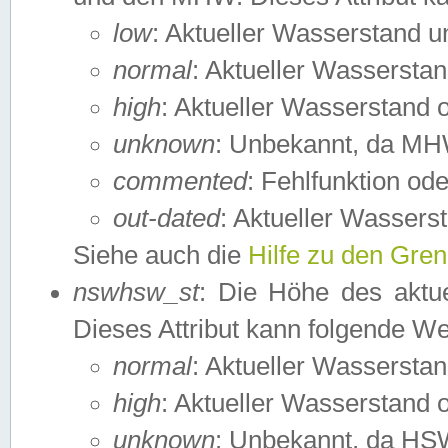
low
: Aktueller Wasserstand 
normal
: Aktueller Wassers
high
: Aktueller Wasserstand
unknown
: Unbekannt, da MH
commented
: Fehlfunktion ode
out-dated
: Aktueller Wasserst
Siehe auch die
Hilfe zu den Gre
nswhsw_st
: Die Höhe des aktu
Dieses Attribut kann folgende W
normal
: Aktueller Wassersta
high
: Aktueller Wasserstand
unknown
: Unbekannt, da HSW