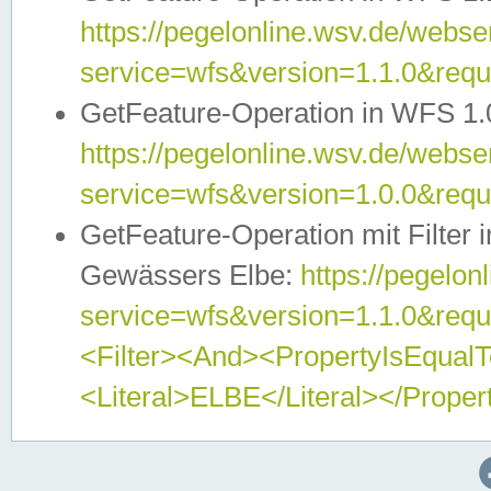
https://pegelonline.wsv.de/webser
service=wfs&version=1.1.0&req
GetFeature-Operation in WFS 1.
https://pegelonline.wsv.de/webser
service=wfs&version=1.0.0&req
GetFeature-Operation mit Filter 
Gewässers Elbe:
https://pegelon
service=wfs&version=1.1.0&req
<Filter><And><PropertyIsEqua
<Literal>ELBE</Literal></Proper