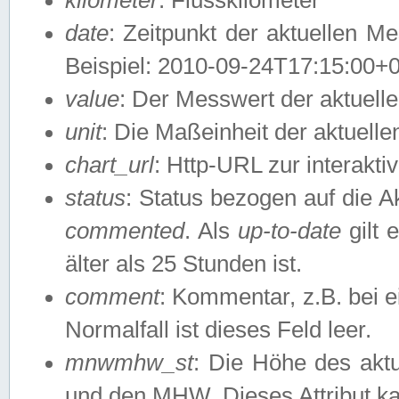
date
: Zeitpunkt der aktuellen M
Beispiel: 2010-09-24T17:15:00+
value
: Der Messwert der aktuel
unit
: Die Maßeinheit der aktuell
chart_url
: Http-URL zur interakti
status
: Status bezogen auf die A
commented
. Als
up-to-date
gilt 
älter als 25 Stunden ist.
comment
: Kommentar, z.B. bei 
Normalfall ist dieses Feld leer.
mnwmhw_st
: Die Höhe des ak
und den MHW. Dieses Attribut k