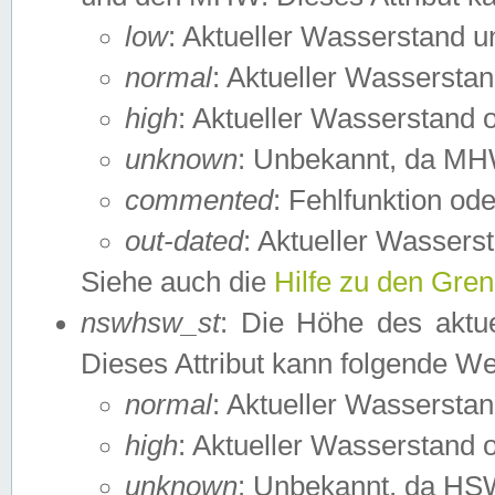
low
: Aktueller Wasserstand 
normal
: Aktueller Wassers
high
: Aktueller Wasserstand
unknown
: Unbekannt, da MH
commented
: Fehlfunktion ode
out-dated
: Aktueller Wasserst
Siehe auch die
Hilfe zu den Gre
nswhsw_st
: Die Höhe des aktu
Dieses Attribut kann folgende W
normal
: Aktueller Wassersta
high
: Aktueller Wasserstand
unknown
: Unbekannt, da HSW