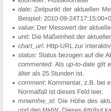
date
: Zeitpunkt der aktuellen M
Beispiel: 2010-09-24T17:15:00+
value
: Der Messwert der aktuel
unit
: Die Maßeinheit der aktuell
chart_url
: Http-URL zur interakti
status
: Status bezogen auf die A
commented
. Als
up-to-date
gilt 
älter als 25 Stunden ist.
comment
: Kommentar, z.B. bei 
Normalfall ist dieses Feld leer.
mnwmhw_st
: Die Höhe des ak
und den MHW. Dieses Attribut k