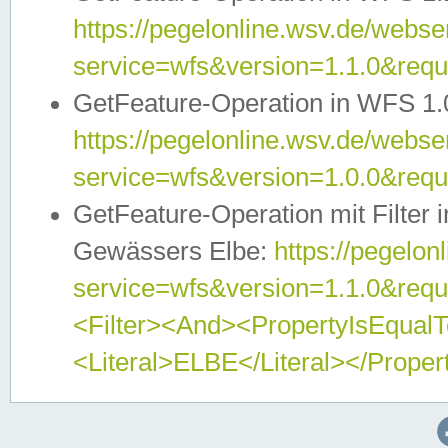
https://pegelonline.wsv.de/webser
service=wfs&version=1.1.0&req
GetFeature-Operation in WFS 1.
https://pegelonline.wsv.de/webser
service=wfs&version=1.0.0&req
GetFeature-Operation mit Filter 
Gewässers Elbe:
https://pegelon
service=wfs&version=1.1.0&req
<Filter><And><PropertyIsEqua
<Literal>ELBE</Literal></Proper