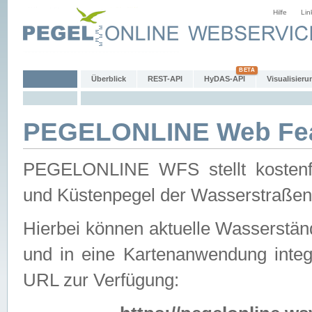
Hilfe
Lin
Überblick
REST-API
HyDAS-API
Visualisieru
PEGELONLINE Web Feat
PEGELONLINE WFS stellt kostenfr
und Küstenpegel der Wasserstraßen
Hierbei können aktuelle Wasserstän
und in eine Kartenanwendung integ
URL zur Verfügung: