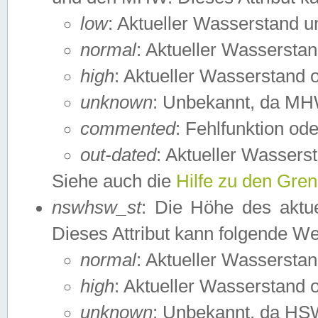
low
: Aktueller Wasserstand 
normal
: Aktueller Wassers
high
: Aktueller Wasserstand
unknown
: Unbekannt, da MH
commented
: Fehlfunktion ode
out-dated
: Aktueller Wasserst
Siehe auch die
Hilfe zu den Gre
nswhsw_st
: Die Höhe des aktu
Dieses Attribut kann folgende W
normal
: Aktueller Wassersta
high
: Aktueller Wasserstand
unknown
: Unbekannt, da HSW