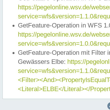
https://pegelonline.wsv.de/webser
service=wfs&version=1.1.0&req
GetFeature-Operation in WFS 1.
https://pegelonline.wsv.de/webser
service=wfs&version=1.0.0&req
GetFeature-Operation mit Filter 
Gewässers Elbe:
https://pegelon
service=wfs&version=1.1.0&req
<Filter><And><PropertyIsEqua
<Literal>ELBE</Literal></Proper