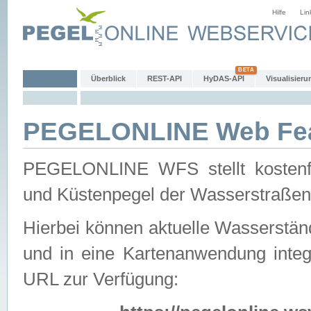
Hilfe
Lin
Überblick
REST-API
HyDAS-API
Visualisieru
PEGELONLINE Web Feat
PEGELONLINE WFS stellt kostenfr
und Küstenpegel der Wasserstraßen
Hierbei können aktuelle Wasserstän
und in eine Kartenanwendung integ
URL zur Verfügung: