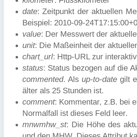
date
: Zeitpunkt der aktuellen M
Beispiel: 2010-09-24T17:15:00+
value
: Der Messwert der aktuel
unit
: Die Maßeinheit der aktuell
chart_url
: Http-URL zur interakti
status
: Status bezogen auf die A
commented
. Als
up-to-date
gilt 
älter als 25 Stunden ist.
comment
: Kommentar, z.B. bei 
Normalfall ist dieses Feld leer.
mnwmhw_st
: Die Höhe des ak
und den MHW. Dieses Attribut k