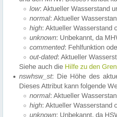
low
: Aktueller Wasserstand 
normal
: Aktueller Wassers
high
: Aktueller Wasserstand
unknown
: Unbekannt, da MH
commented
: Fehlfunktion ode
out-dated
: Aktueller Wasserst
Siehe auch die
Hilfe zu den Gre
nswhsw_st
: Die Höhe des aktu
Dieses Attribut kann folgende W
normal
: Aktueller Wassersta
high
: Aktueller Wasserstand
unknown
: Unbekannt, da HSW