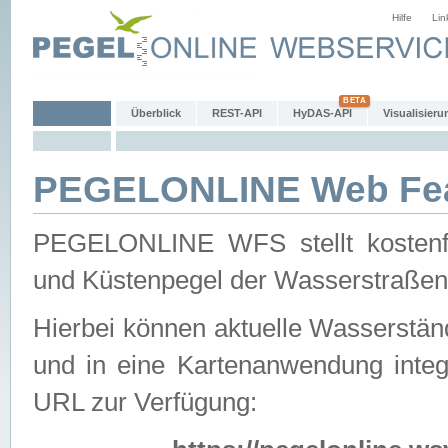
Hilfe
Lin
Überblick
REST-API
HyDAS-API
Visualisieru
PEGELONLINE Web Feat
PEGELONLINE WFS stellt kostenfr
und Küstenpegel der Wasserstraßen
Hierbei können aktuelle Wasserstän
und in eine Kartenanwendung integ
URL zur Verfügung: