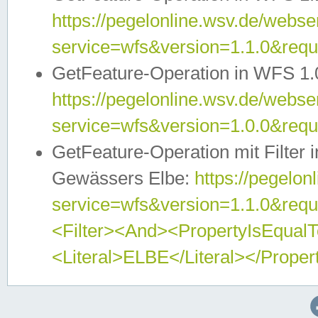
https://pegelonline.wsv.de/webser
service=wfs&version=1.1.0&req
GetFeature-Operation in WFS 1.
https://pegelonline.wsv.de/webser
service=wfs&version=1.0.0&req
GetFeature-Operation mit Filter 
Gewässers Elbe:
https://pegelon
service=wfs&version=1.1.0&req
<Filter><And><PropertyIsEqua
<Literal>ELBE</Literal></Proper