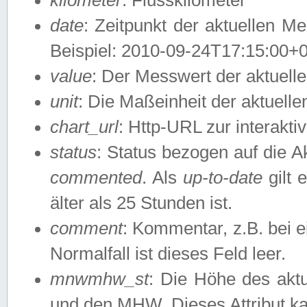
date
: Zeitpunkt der aktuellen M
Beispiel: 2010-09-24T17:15:00+
value
: Der Messwert der aktuel
unit
: Die Maßeinheit der aktuell
chart_url
: Http-URL zur interakti
status
: Status bezogen auf die A
commented
. Als
up-to-date
gilt 
älter als 25 Stunden ist.
comment
: Kommentar, z.B. bei 
Normalfall ist dieses Feld leer.
mnwmhw_st
: Die Höhe des ak
und den MHW. Dieses Attribut k