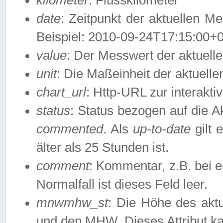
date
: Zeitpunkt der aktuellen M
Beispiel: 2010-09-24T17:15:00+
value
: Der Messwert der aktuel
unit
: Die Maßeinheit der aktuell
chart_url
: Http-URL zur interakti
status
: Status bezogen auf die A
commented
. Als
up-to-date
gilt 
älter als 25 Stunden ist.
comment
: Kommentar, z.B. bei 
Normalfall ist dieses Feld leer.
mnwmhw_st
: Die Höhe des ak
und den MHW. Dieses Attribut k