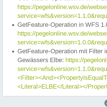
https://pegelonline.wsv.de/webser
service=wfs&version=1.1.0&req
GetFeature-Operation in WFS 1.
https://pegelonline.wsv.de/webser
service=wfs&version=1.0.0&req
GetFeature-Operation mit Filter 
Gewässers Elbe:
https://pegelon
service=wfs&version=1.1.0&req
<Filter><And><PropertyIsEqua
<Literal>ELBE</Literal></Proper