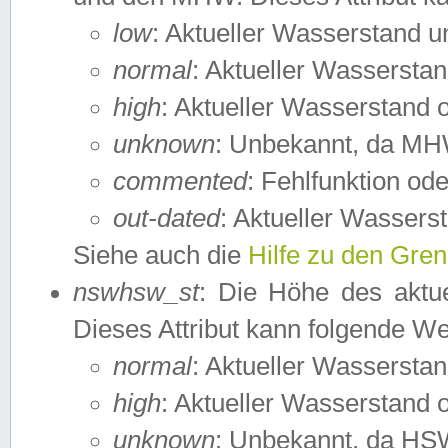
low
: Aktueller Wasserstand 
normal
: Aktueller Wassers
high
: Aktueller Wasserstand
unknown
: Unbekannt, da MH
commented
: Fehlfunktion ode
out-dated
: Aktueller Wasserst
Siehe auch die
Hilfe zu den Gre
nswhsw_st
: Die Höhe des aktu
Dieses Attribut kann folgende W
normal
: Aktueller Wassersta
high
: Aktueller Wasserstand
unknown
: Unbekannt, da HSW