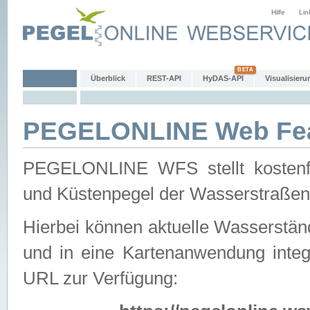
Hilfe
Lin
Überblick
REST-API
HyDAS-API
Visualisieru
PEGELONLINE Web Feat
PEGELONLINE WFS stellt kostenfr
und Küstenpegel der Wasserstraßen
Hierbei können aktuelle Wasserstän
und in eine Kartenanwendung integ
URL zur Verfügung: