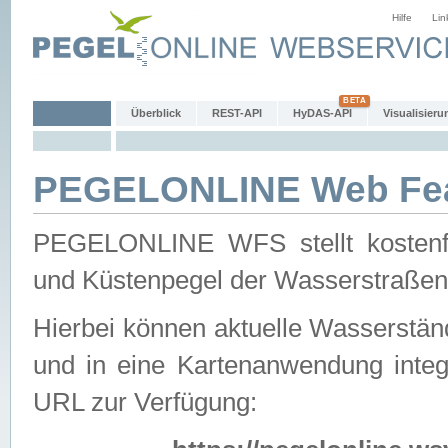
Hilfe
Lin
Überblick
REST-API
HyDAS-API
Visualisieru
PEGELONLINE Web Feat
PEGELONLINE WFS stellt kostenfr
und Küstenpegel der Wasserstraßen
Hierbei können aktuelle Wasserstän
und in eine Kartenanwendung integ
URL zur Verfügung: