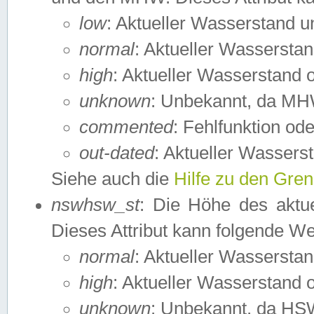
low
: Aktueller Wasserstand 
normal
: Aktueller Wassers
high
: Aktueller Wasserstand
unknown
: Unbekannt, da MH
commented
: Fehlfunktion ode
out-dated
: Aktueller Wasserst
Siehe auch die
Hilfe zu den Gre
nswhsw_st
: Die Höhe des aktu
Dieses Attribut kann folgende W
normal
: Aktueller Wassersta
high
: Aktueller Wasserstand
unknown
: Unbekannt, da HSW