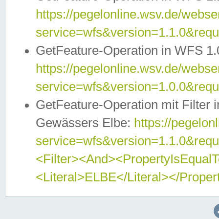
https://pegelonline.wsv.de/webser
service=wfs&version=1.1.0&req
GetFeature-Operation in WFS 1.
https://pegelonline.wsv.de/webser
service=wfs&version=1.0.0&req
GetFeature-Operation mit Filter 
Gewässers Elbe:
https://pegelon
service=wfs&version=1.1.0&req
<Filter><And><PropertyIsEqua
<Literal>ELBE</Literal></Proper