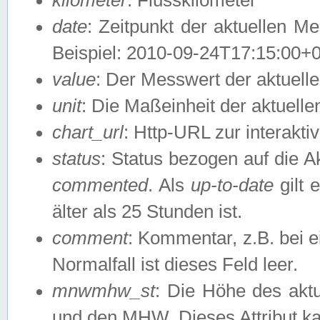
date
: Zeitpunkt der aktuellen M
Beispiel: 2010-09-24T17:15:00+
value
: Der Messwert der aktuel
unit
: Die Maßeinheit der aktuell
chart_url
: Http-URL zur interakti
status
: Status bezogen auf die A
commented
. Als
up-to-date
gilt 
älter als 25 Stunden ist.
comment
: Kommentar, z.B. bei 
Normalfall ist dieses Feld leer.
mnwmhw_st
: Die Höhe des ak
und den MHW. Dieses Attribut k