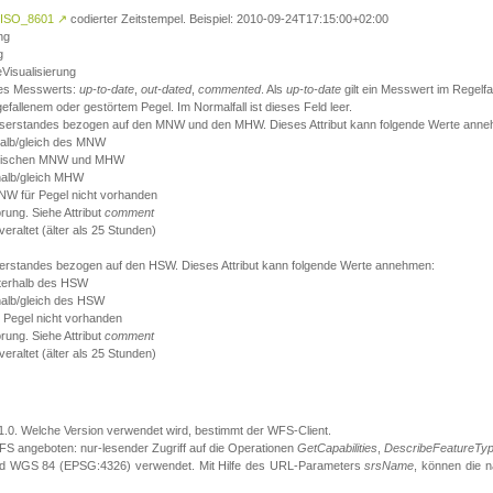
ISO_8601
↗
codierter Zeitstempel. Beispiel: 2010-09-24T17:15:00+02:00
ng
g
eVisualisierung
 des Messwerts:
up-to-date
,
out-dated
,
commented
. Als
up-to-date
gilt ein Messwert im Regelfal
fallenem oder gestörtem Pegel. Im Normalfall ist dieses Feld leer.
sserstandes bezogen auf den MNW und den MHW. Dieses Attribut kann folgende Werte ann
halb/gleich des MNW
 zwischen MNW und MHW
halb/gleich MHW
W für Pegel nicht vorhanden
örung. Siehe Attribut
comment
eraltet (älter als 25 Stunden)
serstandes bezogen auf den HSW. Dieses Attribut kann folgende Werte annehmen:
nterhalb des HSW
halb/gleich des HSW
 Pegel nicht vorhanden
örung. Siehe Attribut
comment
eraltet (älter als 25 Stunden)
.1.0. Welche Version verwendet wird, bestimmt der WFS-Client.
S angeboten: nur-lesender Zugriff auf die Operationen
GetCapabilities
,
DescribeFeatureTy
ird WGS 84 (EPSG:4326) verwendet. Mit Hilfe des URL-Parameters
srsName
, können die 