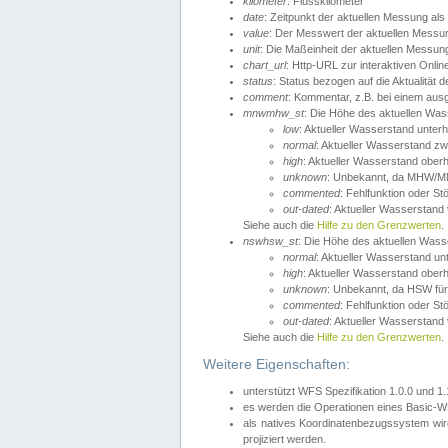
kilometer
: Flusskilometer
date
: Zeitpunkt der aktuellen Messung als
value
: Der Messwert der aktuellen Messu
unit
: Die Maßeinheit der aktuellen Messun
chart_url
: Http-URL zur interaktiven Onlin
status
: Status bezogen auf die Aktualität
comment
: Kommentar, z.B. bei einem ausge
mnwmhw_st
: Die Höhe des aktuellen Wa
low
: Aktueller Wasserstand unter
normal
: Aktueller Wasserstand
high
: Aktueller Wasserstand ober
unknown
: Unbekannt, da MHW/MN
commented
: Fehlfunktion oder St
out-dated
: Aktueller Wasserstand v
Siehe auch die
Hilfe zu den Grenzwerten
.
nswhsw_st
: Die Höhe des aktuellen Was
normal
: Aktueller Wasserstand u
high
: Aktueller Wasserstand ober
unknown
: Unbekannt, da HSW für
commented
: Fehlfunktion oder St
out-dated
: Aktueller Wasserstand v
Siehe auch die
Hilfe zu den Grenzwerten
.
Weitere Eigenschaften:
unterstützt WFS Spezifikation 1.0.0 und 1
es werden die Operationen eines Basic-WF
als natives Koordinatenbezugssystem w
projiziert werden.