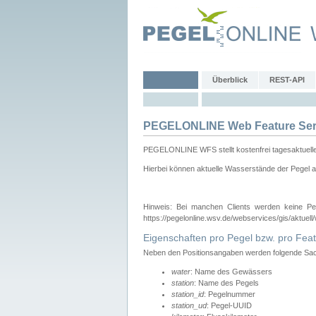
Überblick
REST-API
PEGELONLINE Web Feature Ser
PEGELONLINE WFS stellt kostenfrei tagesaktuell
Hierbei können aktuelle Wasserstände der Pegel a
Hinweis: Bei manchen Clients werden keine Pe
https://pegelonline.wsv.de/webservices/gis/aktuell
Eigenschaften pro Pegel bzw. pro Feat
Neben den Positionsangaben werden folgende Sach
water
: Name des Gewässers
station
: Name des Pegels
station_id
: Pegelnummer
station_ud
: Pegel-UUID