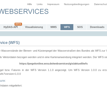
Hilfe
Links
Impressum
Nutzungsbedingungen
Datenschut
HyDAS-API
Visualisierung
WMS
WFS
SOS
Downloads
vice (WFS)
e Wasserstände der Binnen- und Küstenpegel der Wasserstraßen des Bundes als WFS zur 
ls Vektordaten bezogen werden und in eine Kartenanwendung integriert werden. Der WFS ste
https://pegelonline.wsv.de/webservices/gis/aktuell/wfs
gel bzw. Fatures in der WFS Version 1.1.0 angezeigt. Um WFS Version 1.0.0 zu erz
/wfs?version=1.0.0
ure:
daten mitgeliefert: