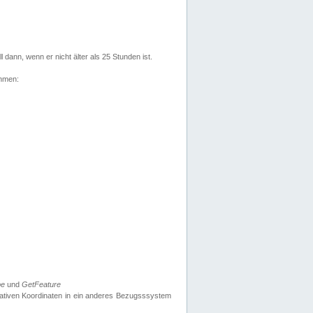
l dann, wenn er nicht älter als 25 Stunden ist.
ehmen:
pe
und
GetFeature
nativen Koordinaten in ein anderes Bezugsssystem