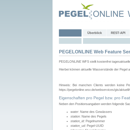
Überblick
REST-API
PEGELONLINE Web Feature Ser
PEGELONLINE WFS stellt kostenfrei tagesaktuell
Hierbei können aktuelle Wasserstände der Pegel a
Hinweis: Bei manchen Clients werden keine Pe
https://pegelonline.wsv.de/webservices/gis/aktuell
Eigenschaften pro Pegel bzw. pro Feat
Neben den Positionsangaben werden folgende Sach
water
: Name des Gewässers
station
: Name des Pegels
station_id
: Pegelnummer
station_ud
: Pegel-UUID