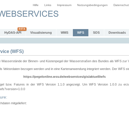
Hilfe
Links
Impressum
Nutzungsbedingungen
Datenschut
HyDAS-API
Visualisierung
WMS
WFS
SOS
Downloads
vice (WFS)
e Wasserstände der Binnen- und Küstenpegel der Wasserstraßen des Bundes als WFS zur 
ls Vektordaten bezogen werden und in eine Kartenanwendung integriert werden. Der WFS ste
https://pegelonline.wsv.de/webservices/gis/aktuell/wfs
gel bzw. Fatures in der WFS Version 1.1.0 angezeigt. Um WFS Version 1.0.0 zu erz
/wfs?version=1.0.0
ure:
daten mitgeliefert: