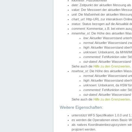
kilometer
: Flusskilometer
date
: Zeitpunkt der aktuellen Messung als
value
: Der Messwert der aktuellen Messu
unit
: Die Maßeinheit der aktuellen Messun
chart_url
: Http-URL zur interaktiven Onlin
status
: Status bezogen auf die Aktualität
comment
: Kommentar, z.B. bei einem ausge
mnwmhw_st
: Die Höhe des aktuellen Wa
low
: Aktueller Wasserstand unter
normal
: Aktueller Wasserstand
high
: Aktueller Wasserstand ober
unknown
: Unbekannt, da MHW/MN
commented
: Fehlfunktion oder St
out-dated
: Aktueller Wasserstand v
Siehe auch die
Hilfe zu den Grenzwerten
.
nswhsw_st
: Die Höhe des aktuellen Was
normal
: Aktueller Wasserstand u
high
: Aktueller Wasserstand ober
unknown
: Unbekannt, da HSW für
commented
: Fehlfunktion oder St
out-dated
: Aktueller Wasserstand v
Siehe auch die
Hilfe zu den Grenzwerten
.
Weitere Eigenschaften:
unterstützt WFS Spezifikation 1.0.0 und 1
es werden die Operationen eines Basic-WF
als natives Koordinatenbezugssystem w
projiziert werden.