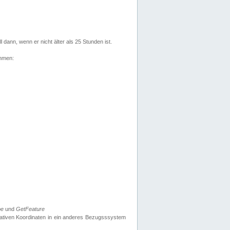
l dann, wenn er nicht älter als 25 Stunden ist.
ehmen:
pe
und
GetFeature
nativen Koordinaten in ein anderes Bezugsssystem