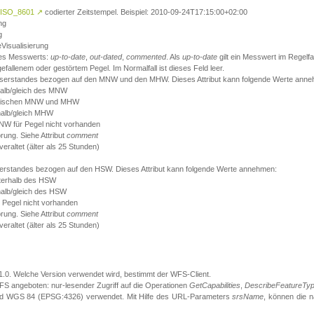
ISO_8601
↗
codierter Zeitstempel. Beispiel: 2010-09-24T17:15:00+02:00
ng
g
eVisualisierung
 des Messwerts:
up-to-date
,
out-dated
,
commented
. Als
up-to-date
gilt ein Messwert im Regelfal
fallenem oder gestörtem Pegel. Im Normalfall ist dieses Feld leer.
sserstandes bezogen auf den MNW und den MHW. Dieses Attribut kann folgende Werte ann
halb/gleich des MNW
 zwischen MNW und MHW
halb/gleich MHW
W für Pegel nicht vorhanden
örung. Siehe Attribut
comment
eraltet (älter als 25 Stunden)
serstandes bezogen auf den HSW. Dieses Attribut kann folgende Werte annehmen:
nterhalb des HSW
halb/gleich des HSW
 Pegel nicht vorhanden
örung. Siehe Attribut
comment
eraltet (älter als 25 Stunden)
.1.0. Welche Version verwendet wird, bestimmt der WFS-Client.
S angeboten: nur-lesender Zugriff auf die Operationen
GetCapabilities
,
DescribeFeatureTy
ird WGS 84 (EPSG:4326) verwendet. Mit Hilfe des URL-Parameters
srsName
, können die 