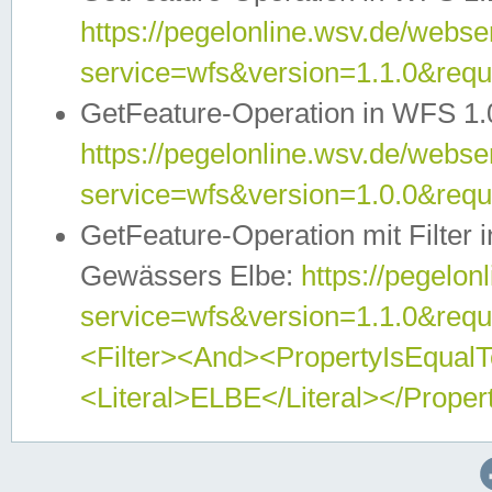
https://pegelonline.wsv.de/webser
service=wfs&version=1.1.0&req
GetFeature-Operation in WFS 1.
https://pegelonline.wsv.de/webser
service=wfs&version=1.0.0&req
GetFeature-Operation mit Filter 
Gewässers Elbe:
https://pegelon
service=wfs&version=1.1.0&req
<Filter><And><PropertyIsEqua
<Literal>ELBE</Literal></Proper