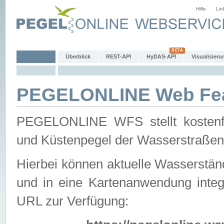
Hilfe
Lin
Überblick
REST-API
HyDAS-API
Visualisieru
PEGELONLINE Web Feat
PEGELONLINE WFS stellt kostenfr
und Küstenpegel der Wasserstraßen
Hierbei können aktuelle Wasserstän
und in eine Kartenanwendung integ
URL zur Verfügung: