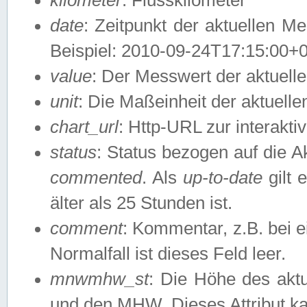
date
: Zeitpunkt der aktuellen M
Beispiel: 2010-09-24T17:15:00+
value
: Der Messwert der aktuel
unit
: Die Maßeinheit der aktuell
chart_url
: Http-URL zur interakti
status
: Status bezogen auf die A
commented
. Als
up-to-date
gilt 
älter als 25 Stunden ist.
comment
: Kommentar, z.B. bei 
Normalfall ist dieses Feld leer.
mnwmhw_st
: Die Höhe des ak
und den MHW. Dieses Attribut k