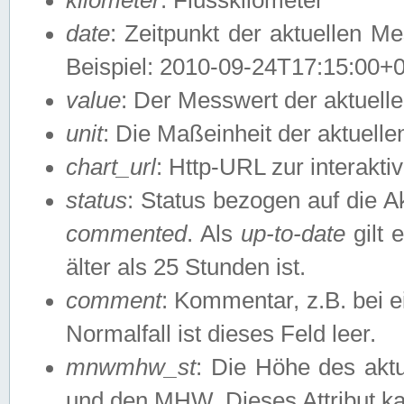
date
: Zeitpunkt der aktuellen M
Beispiel: 2010-09-24T17:15:00+
value
: Der Messwert der aktuel
unit
: Die Maßeinheit der aktuell
chart_url
: Http-URL zur interakti
status
: Status bezogen auf die A
commented
. Als
up-to-date
gilt 
älter als 25 Stunden ist.
comment
: Kommentar, z.B. bei 
Normalfall ist dieses Feld leer.
mnwmhw_st
: Die Höhe des ak
und den MHW. Dieses Attribut k