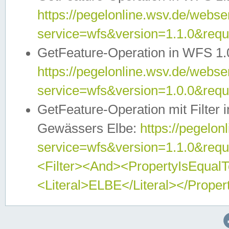
https://pegelonline.wsv.de/webser
service=wfs&version=1.1.0&req
GetFeature-Operation in WFS 1.
https://pegelonline.wsv.de/webser
service=wfs&version=1.0.0&req
GetFeature-Operation mit Filter 
Gewässers Elbe:
https://pegelon
service=wfs&version=1.1.0&req
<Filter><And><PropertyIsEqua
<Literal>ELBE</Literal></Proper