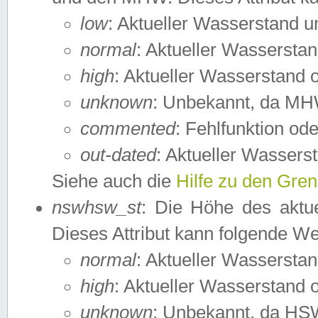
low
: Aktueller Wasserstand 
normal
: Aktueller Wassers
high
: Aktueller Wasserstand
unknown
: Unbekannt, da MH
commented
: Fehlfunktion ode
out-dated
: Aktueller Wasserst
Siehe auch die
Hilfe zu den Gre
nswhsw_st
: Die Höhe des aktu
Dieses Attribut kann folgende W
normal
: Aktueller Wassersta
high
: Aktueller Wasserstand
unknown
: Unbekannt, da HSW