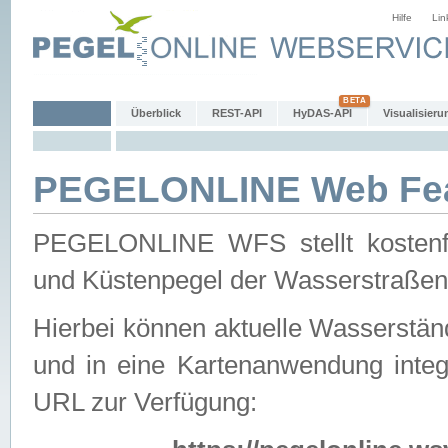
Hilfe
Lin
Überblick
REST-API
HyDAS-API
Visualisieru
PEGELONLINE Web Feat
PEGELONLINE WFS stellt kostenfr
und Küstenpegel der Wasserstraßen
Hierbei können aktuelle Wasserstän
und in eine Kartenanwendung integ
URL zur Verfügung: