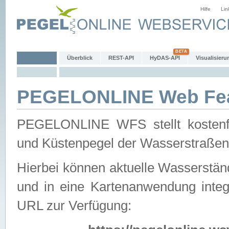
Hilfe
Lin
Überblick
REST-API
HyDAS-API
Visualisieru
PEGELONLINE Web Feat
PEGELONLINE WFS stellt kostenfr
und Küstenpegel der Wasserstraßen
Hierbei können aktuelle Wasserstän
und in eine Kartenanwendung integ
URL zur Verfügung: