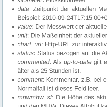
date
: Zeitpunkt der aktuellen M
Beispiel: 2010-09-24T17:15:00+
value
: Der Messwert der aktuel
unit
: Die Maßeinheit der aktuell
chart_url
: Http-URL zur interakti
status
: Status bezogen auf die A
commented
. Als
up-to-date
gilt 
älter als 25 Stunden ist.
comment
: Kommentar, z.B. bei 
Normalfall ist dieses Feld leer.
mnwmhw_st
: Die Höhe des ak
und den MHW. Dieses Attribut k