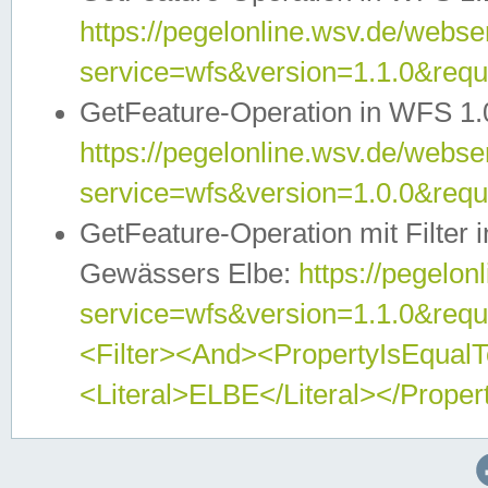
https://pegelonline.wsv.de/webser
service=wfs&version=1.1.0&req
GetFeature-Operation in WFS 1.
https://pegelonline.wsv.de/webser
service=wfs&version=1.0.0&req
GetFeature-Operation mit Filter 
Gewässers Elbe:
https://pegelon
service=wfs&version=1.1.0&req
<Filter><And><PropertyIsEqua
<Literal>ELBE</Literal></Proper