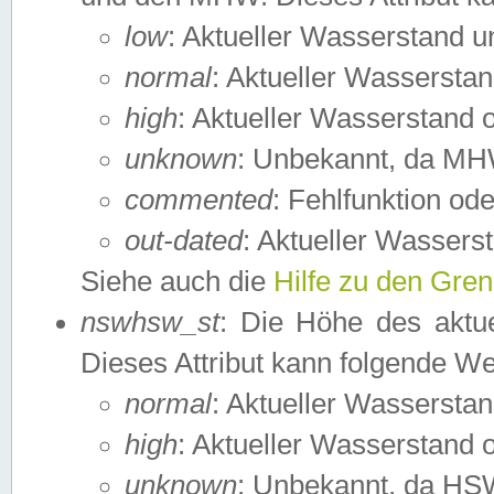
low
: Aktueller Wasserstand 
normal
: Aktueller Wassers
high
: Aktueller Wasserstand
unknown
: Unbekannt, da MH
commented
: Fehlfunktion ode
out-dated
: Aktueller Wasserst
Siehe auch die
Hilfe zu den Gre
nswhsw_st
: Die Höhe des aktu
Dieses Attribut kann folgende W
normal
: Aktueller Wassersta
high
: Aktueller Wasserstand
unknown
: Unbekannt, da HSW