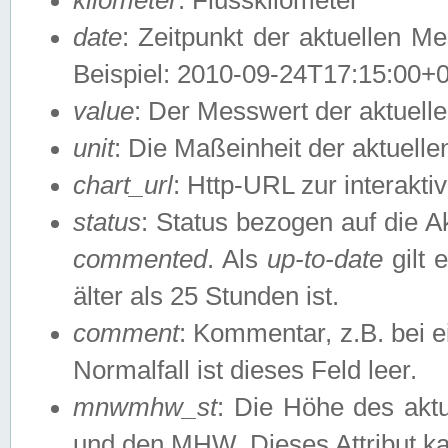
date
: Zeitpunkt der aktuellen M
Beispiel: 2010-09-24T17:15:00+
value
: Der Messwert der aktuel
unit
: Die Maßeinheit der aktuell
chart_url
: Http-URL zur interakti
status
: Status bezogen auf die A
commented
. Als
up-to-date
gilt 
älter als 25 Stunden ist.
comment
: Kommentar, z.B. bei 
Normalfall ist dieses Feld leer.
mnwmhw_st
: Die Höhe des ak
und den MHW. Dieses Attribut k