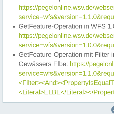
https://pegelonline.wsv.de/webser
service=wfs&version=1.1.0&req
GetFeature-Operation in WFS 1.
https://pegelonline.wsv.de/webser
service=wfs&version=1.0.0&req
GetFeature-Operation mit Filter 
Gewässers Elbe:
https://pegelon
service=wfs&version=1.1.0&req
<Filter><And><PropertyIsEqua
<Literal>ELBE</Literal></Proper