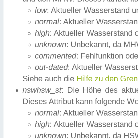
low
: Aktueller Wasserstand 
normal
: Aktueller Wassers
high
: Aktueller Wasserstand
unknown
: Unbekannt, da MH
commented
: Fehlfunktion ode
out-dated
: Aktueller Wasserst
Siehe auch die
Hilfe zu den Gre
nswhsw_st
: Die Höhe des aktu
Dieses Attribut kann folgende W
normal
: Aktueller Wassersta
high
: Aktueller Wasserstand
unknown
: Unbekannt, da HSW