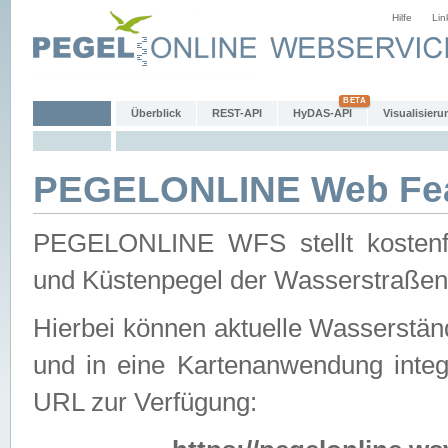
Hilfe
Lin
Überblick
REST-API
HyDAS-API
Visualisieru
PEGELONLINE Web Feat
PEGELONLINE WFS stellt kostenfr
und Küstenpegel der Wasserstraßen
Hierbei können aktuelle Wasserstän
und in eine Kartenanwendung integ
URL zur Verfügung: