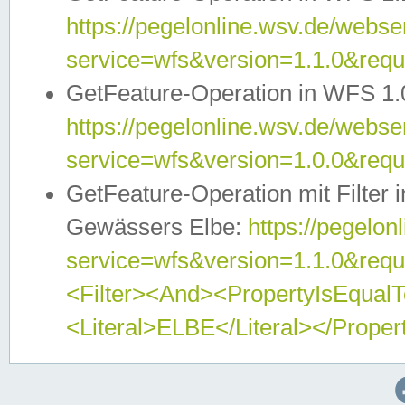
https://pegelonline.wsv.de/webser
service=wfs&version=1.1.0&req
GetFeature-Operation in WFS 1.
https://pegelonline.wsv.de/webser
service=wfs&version=1.0.0&req
GetFeature-Operation mit Filter 
Gewässers Elbe:
https://pegelon
service=wfs&version=1.1.0&req
<Filter><And><PropertyIsEqua
<Literal>ELBE</Literal></Proper