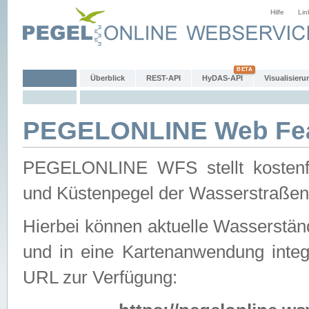
Hilfe
Lin
Überblick
REST-API
HyDAS-API
Visualisieru
PEGELONLINE Web Feat
PEGELONLINE WFS stellt kostenfr
und Küstenpegel der Wasserstraßen
Hierbei können aktuelle Wasserstän
und in eine Kartenanwendung integ
URL zur Verfügung: