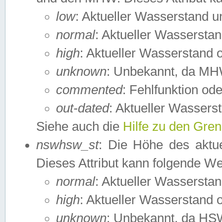
low
: Aktueller Wasserstand 
normal
: Aktueller Wassers
high
: Aktueller Wasserstand
unknown
: Unbekannt, da MH
commented
: Fehlfunktion ode
out-dated
: Aktueller Wasserst
Siehe auch die
Hilfe zu den Gre
nswhsw_st
: Die Höhe des aktu
Dieses Attribut kann folgende W
normal
: Aktueller Wassersta
high
: Aktueller Wasserstand
unknown
: Unbekannt, da HSW