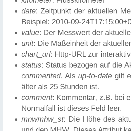
date
: Zeitpunkt der aktuellen M
Beispiel: 2010-09-24T17:15:00+
value
: Der Messwert der aktuel
unit
: Die Maßeinheit der aktuell
chart_url
: Http-URL zur interakti
status
: Status bezogen auf die A
commented
. Als
up-to-date
gilt 
älter als 25 Stunden ist.
comment
: Kommentar, z.B. bei 
Normalfall ist dieses Feld leer.
mnwmhw_st
: Die Höhe des ak
und den MHW. Dieses Attribut k