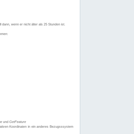
l dann, wenn er nicht älter als 25 Stunden ist.
ehmen:
pe
und
GetFeature
nativen Koordinaten in ein anderes Bezugsssystem