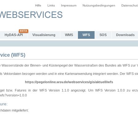
Hilfe
Links
Impressum
Nutzungsbedingungen
Datenschut
HyDAS-API
Visualisierung
WMS
WFS
SOS
Downloads
vice (WFS)
e Wasserstände der Binnen- und Küstenpegel der Wasserstraßen des Bundes als WFS zur 
ls Vektordaten bezogen werden und in eine Kartenanwendung integriert werden. Der WFS ste
https://pegelonline.wsv.de/webservices/gis/aktuell/wfs
gel bzw. Fatures in der WFS Version 1.1.0 angezeigt. Um WFS Version 1.0.0 zu erz
/wfs?version=1.0.0
ure:
daten mitgeliefert: