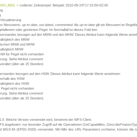
ISO_8601
↗
codierter Zeitstempel. Beispiel: 2010-09-24T17:15:00+02:00
ng
g
eVisualisierung
 des Messwerts:
up-to-date
,
out-dated
,
commented
. Als
up-to-date
gilt ein Messwert im Regelfal
fallenem oder gestörtem Pegel. Im Normalfall ist dieses Feld leer.
sserstandes bezogen auf den MNW und den MHW. Dieses Attribut kann folgende Werte ann
halb/gleich des MNW
 zwischen MNW und MHW
halb/gleich MHW
W für Pegel nicht vorhanden
örung. Siehe Attribut
comment
eraltet (älter als 25 Stunden)
serstandes bezogen auf den HSW. Dieses Attribut kann folgende Werte annehmen:
nterhalb des HSW
halb/gleich des HSW
 Pegel nicht vorhanden
örung. Siehe Attribut
comment
eraltet (älter als 25 Stunden)
.1.0. Welche Version verwendet wird, bestimmt der WFS-Client.
S angeboten: nur-lesender Zugriff auf die Operationen
GetCapabilities
,
DescribeFeatureTy
ird WGS 84 (EPSG:4326) verwendet. Mit Hilfe des URL-Parameters
srsName
, können die 