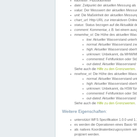
kilometer
: Flusskilometer
date
: Zeitpunkt der aktuellen Messung als
value
: Der Messwert der aktuellen Messu
unit
: Die Maßeinheit der aktuellen Messun
chart_url
: Http-URL zur interaktiven Onlin
status
: Status bezogen auf die Aktualität
comment
: Kommentar, z.B. bei einem ausge
mnwmhw_st
: Die Höhe des aktuellen Wa
low
: Aktueller Wasserstand unter
normal
: Aktueller Wasserstand
high
: Aktueller Wasserstand ober
unknown
: Unbekannt, da MHW/MN
commented
: Fehlfunktion oder St
out-dated
: Aktueller Wasserstand v
Siehe auch die
Hilfe zu den Grenzwerten
.
nswhsw_st
: Die Höhe des aktuellen Was
normal
: Aktueller Wasserstand u
high
: Aktueller Wasserstand ober
unknown
: Unbekannt, da HSW für
commented
: Fehlfunktion oder St
out-dated
: Aktueller Wasserstand v
Siehe auch die
Hilfe zu den Grenzwerten
.
Weitere Eigenschaften:
unterstützt WFS Spezifikation 1.0.0 und 1
es werden die Operationen eines Basic-WF
als natives Koordinatenbezugssystem w
projiziert werden.