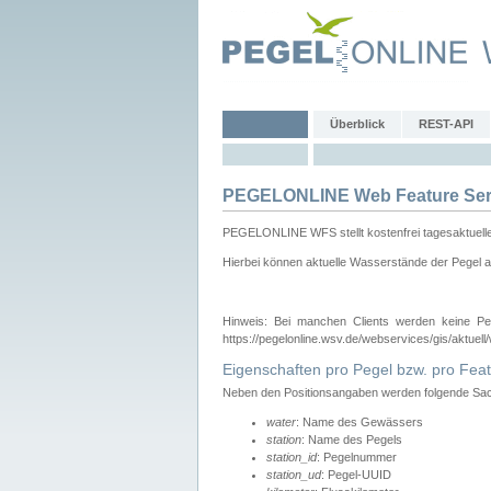
Überblick
REST-API
PEGELONLINE Web Feature Ser
PEGELONLINE WFS stellt kostenfrei tagesaktuell
Hierbei können aktuelle Wasserstände der Pegel a
Hinweis: Bei manchen Clients werden keine Pe
https://pegelonline.wsv.de/webservices/gis/aktuell
Eigenschaften pro Pegel bzw. pro Feat
Neben den Positionsangaben werden folgende Sach
water
: Name des Gewässers
station
: Name des Pegels
station_id
: Pegelnummer
station_ud
: Pegel-UUID