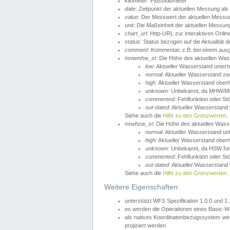
kilometer
: Flusskilometer
date
: Zeitpunkt der aktuellen Messung als
value
: Der Messwert der aktuellen Messu
unit
: Die Maßeinheit der aktuellen Messun
chart_url
: Http-URL zur interaktiven Onlin
status
: Status bezogen auf die Aktualität
comment
: Kommentar, z.B. bei einem ausge
mnwmhw_st
: Die Höhe des aktuellen Wa
low
: Aktueller Wasserstand unter
normal
: Aktueller Wasserstand
high
: Aktueller Wasserstand ober
unknown
: Unbekannt, da MHW/MN
commented
: Fehlfunktion oder St
out-dated
: Aktueller Wasserstand v
Siehe auch die
Hilfe zu den Grenzwerten
.
nswhsw_st
: Die Höhe des aktuellen Was
normal
: Aktueller Wasserstand u
high
: Aktueller Wasserstand ober
unknown
: Unbekannt, da HSW für
commented
: Fehlfunktion oder St
out-dated
: Aktueller Wasserstand v
Siehe auch die
Hilfe zu den Grenzwerten
.
Weitere Eigenschaften:
unterstützt WFS Spezifikation 1.0.0 und 1
es werden die Operationen eines Basic-WF
als natives Koordinatenbezugssystem w
projiziert werden.