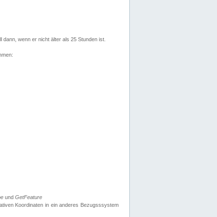
l dann, wenn er nicht älter als 25 Stunden ist.
ehmen:
pe
und
GetFeature
nativen Koordinaten in ein anderes Bezugsssystem