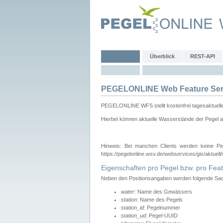
Überblick
REST-API
PEGELONLINE Web Feature Ser
PEGELONLINE WFS stellt kostenfrei tagesaktuell
Hierbei können aktuelle Wasserstände der Pegel a
Hinweis: Bei manchen Clients werden keine Pe
https://pegelonline.wsv.de/webservices/gis/aktuell
Eigenschaften pro Pegel bzw. pro Feat
Neben den Positionsangaben werden folgende Sach
water
: Name des Gewässers
station
: Name des Pegels
station_id
: Pegelnummer
station_ud
: Pegel-UUID