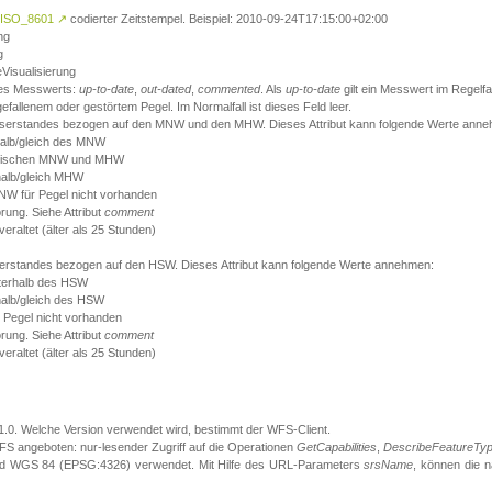
ISO_8601
↗
codierter Zeitstempel. Beispiel: 2010-09-24T17:15:00+02:00
ng
g
eVisualisierung
 des Messwerts:
up-to-date
,
out-dated
,
commented
. Als
up-to-date
gilt ein Messwert im Regelfal
fallenem oder gestörtem Pegel. Im Normalfall ist dieses Feld leer.
sserstandes bezogen auf den MNW und den MHW. Dieses Attribut kann folgende Werte ann
halb/gleich des MNW
 zwischen MNW und MHW
halb/gleich MHW
W für Pegel nicht vorhanden
örung. Siehe Attribut
comment
eraltet (älter als 25 Stunden)
serstandes bezogen auf den HSW. Dieses Attribut kann folgende Werte annehmen:
nterhalb des HSW
halb/gleich des HSW
 Pegel nicht vorhanden
örung. Siehe Attribut
comment
eraltet (älter als 25 Stunden)
.1.0. Welche Version verwendet wird, bestimmt der WFS-Client.
S angeboten: nur-lesender Zugriff auf die Operationen
GetCapabilities
,
DescribeFeatureTy
ird WGS 84 (EPSG:4326) verwendet. Mit Hilfe des URL-Parameters
srsName
, können die 