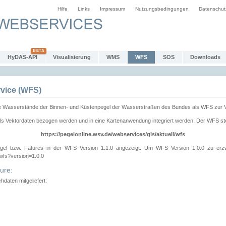
Hilfe
Links
Impressum
Nutzungsbedingungen
Datenschut
HyDAS-API
Visualisierung
WMS
WFS
SOS
Downloads
vice (WFS)
e Wasserstände der Binnen- und Küstenpegel der Wasserstraßen des Bundes als WFS zur 
ls Vektordaten bezogen werden und in eine Kartenanwendung integriert werden. Der WFS ste
https://pegelonline.wsv.de/webservices/gis/aktuell/wfs
gel bzw. Fatures in der WFS Version 1.1.0 angezeigt. Um WFS Version 1.0.0 zu erz
/wfs?version=1.0.0
ure:
daten mitgeliefert: