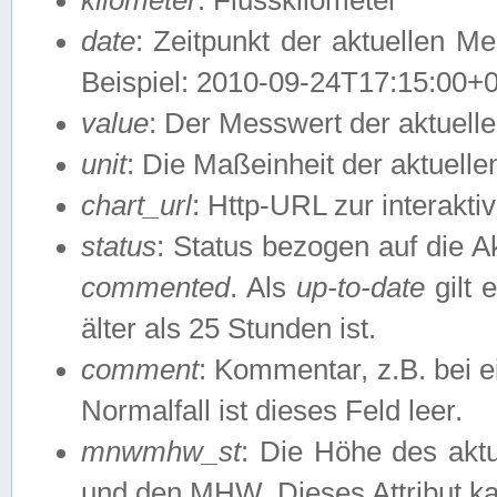
date
: Zeitpunkt der aktuellen M
Beispiel: 2010-09-24T17:15:00+
value
: Der Messwert der aktuel
unit
: Die Maßeinheit der aktuell
chart_url
: Http-URL zur interakti
status
: Status bezogen auf die A
commented
. Als
up-to-date
gilt 
älter als 25 Stunden ist.
comment
: Kommentar, z.B. bei 
Normalfall ist dieses Feld leer.
mnwmhw_st
: Die Höhe des ak
und den MHW. Dieses Attribut k