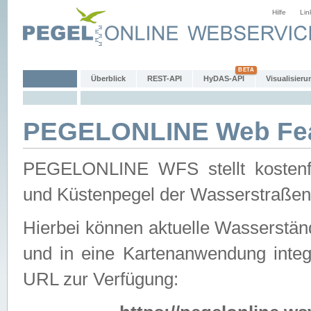
Hilfe
Lin
Überblick
REST-API
HyDAS-API
Visualisieru
PEGELONLINE Web Feat
PEGELONLINE WFS stellt kostenfr
und Küstenpegel der Wasserstraßen
Hierbei können aktuelle Wasserstän
und in eine Kartenanwendung integ
URL zur Verfügung: