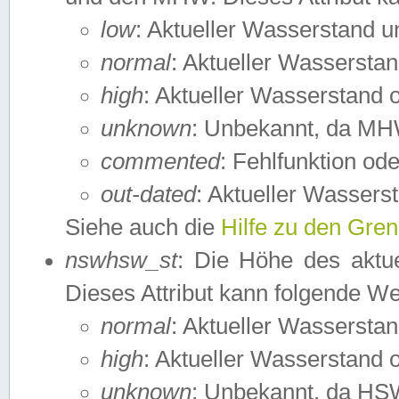
low
: Aktueller Wasserstand 
normal
: Aktueller Wassers
high
: Aktueller Wasserstand
unknown
: Unbekannt, da MH
commented
: Fehlfunktion ode
out-dated
: Aktueller Wasserst
Siehe auch die
Hilfe zu den Gre
nswhsw_st
: Die Höhe des aktu
Dieses Attribut kann folgende W
normal
: Aktueller Wassersta
high
: Aktueller Wasserstand
unknown
: Unbekannt, da HSW