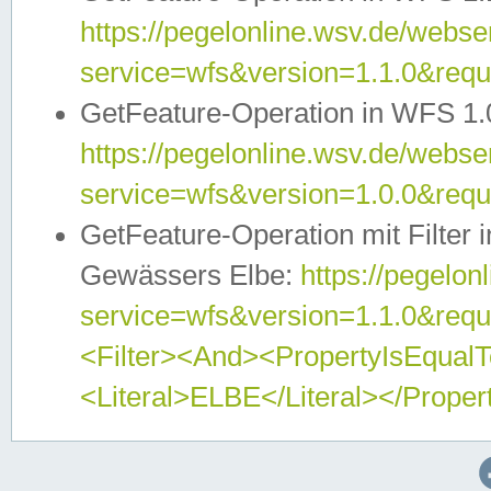
https://pegelonline.wsv.de/webser
service=wfs&version=1.1.0&req
GetFeature-Operation in WFS 1.
https://pegelonline.wsv.de/webser
service=wfs&version=1.0.0&req
GetFeature-Operation mit Filter 
Gewässers Elbe:
https://pegelon
service=wfs&version=1.1.0&req
<Filter><And><PropertyIsEqua
<Literal>ELBE</Literal></Proper