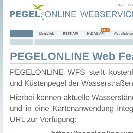
Hilfe
Lin
Überblick
REST-API
HyDAS-API
Visualisieru
PEGELONLINE Web Feat
PEGELONLINE WFS stellt kostenfr
und Küstenpegel der Wasserstraßen
Hierbei können aktuelle Wasserstän
und in eine Kartenanwendung integ
URL zur Verfügung: