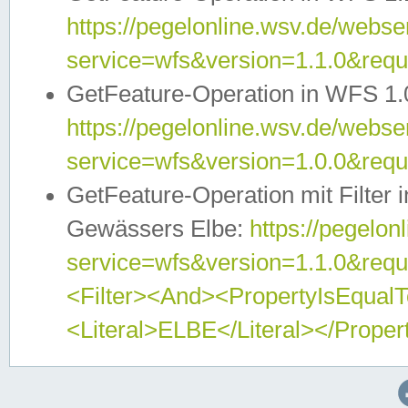
https://pegelonline.wsv.de/webser
service=wfs&version=1.1.0&req
GetFeature-Operation in WFS 1.
https://pegelonline.wsv.de/webser
service=wfs&version=1.0.0&req
GetFeature-Operation mit Filter 
Gewässers Elbe:
https://pegelon
service=wfs&version=1.1.0&req
<Filter><And><PropertyIsEqua
<Literal>ELBE</Literal></Proper