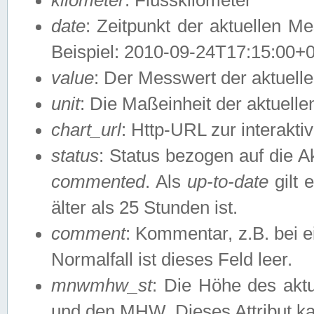
date
: Zeitpunkt der aktuellen M
Beispiel: 2010-09-24T17:15:00+
value
: Der Messwert der aktuel
unit
: Die Maßeinheit der aktuell
chart_url
: Http-URL zur interakti
status
: Status bezogen auf die A
commented
. Als
up-to-date
gilt 
älter als 25 Stunden ist.
comment
: Kommentar, z.B. bei 
Normalfall ist dieses Feld leer.
mnwmhw_st
: Die Höhe des ak
und den MHW. Dieses Attribut k