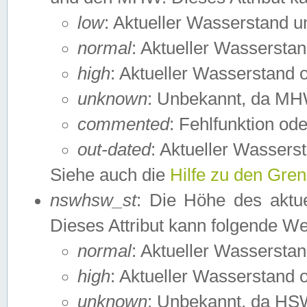
low
: Aktueller Wasserstand 
normal
: Aktueller Wassers
high
: Aktueller Wasserstand
unknown
: Unbekannt, da MH
commented
: Fehlfunktion ode
out-dated
: Aktueller Wasserst
Siehe auch die
Hilfe zu den Gre
nswhsw_st
: Die Höhe des aktu
Dieses Attribut kann folgende W
normal
: Aktueller Wassersta
high
: Aktueller Wasserstand
unknown
: Unbekannt, da HSW