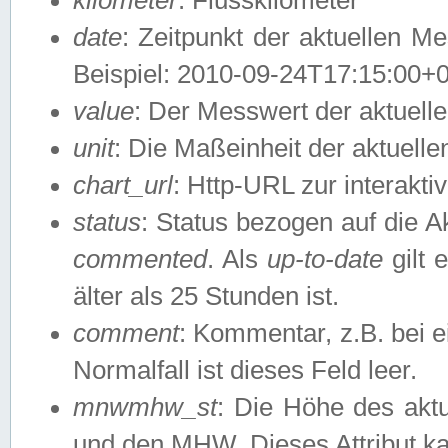
date
: Zeitpunkt der aktuellen M
Beispiel: 2010-09-24T17:15:00+
value
: Der Messwert der aktuel
unit
: Die Maßeinheit der aktuell
chart_url
: Http-URL zur interakti
status
: Status bezogen auf die A
commented
. Als
up-to-date
gilt 
älter als 25 Stunden ist.
comment
: Kommentar, z.B. bei 
Normalfall ist dieses Feld leer.
mnwmhw_st
: Die Höhe des ak
und den MHW. Dieses Attribut k