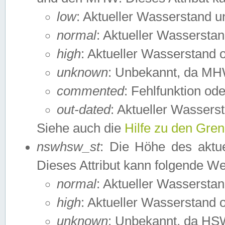
low
: Aktueller Wasserstand 
normal
: Aktueller Wassers
high
: Aktueller Wasserstand
unknown
: Unbekannt, da MH
commented
: Fehlfunktion ode
out-dated
: Aktueller Wasserst
Siehe auch die
Hilfe zu den Gre
nswhsw_st
: Die Höhe des aktu
Dieses Attribut kann folgende W
normal
: Aktueller Wassersta
high
: Aktueller Wasserstand
unknown
: Unbekannt, da HSW