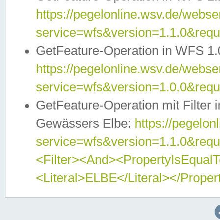
https://pegelonline.wsv.de/webser
service=wfs&version=1.1.0&req
GetFeature-Operation in WFS 1.
https://pegelonline.wsv.de/webser
service=wfs&version=1.0.0&req
GetFeature-Operation mit Filter 
Gewässers Elbe:
https://pegelon
service=wfs&version=1.1.0&req
<Filter><And><PropertyIsEqua
<Literal>ELBE</Literal></Proper