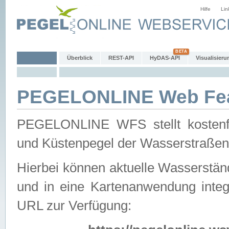
Hilfe
Lin
Überblick
REST-API
HyDAS-API
Visualisieru
PEGELONLINE Web Feat
PEGELONLINE WFS stellt kostenfr
und Küstenpegel der Wasserstraßen
Hierbei können aktuelle Wasserstän
und in eine Kartenanwendung integ
URL zur Verfügung: