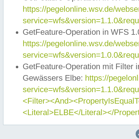
https://pegelonline.wsv.de/webser
service=wfs&version=1.1.0&req
GetFeature-Operation in WFS 1.
https://pegelonline.wsv.de/webser
service=wfs&version=1.0.0&req
GetFeature-Operation mit Filter 
Gewässers Elbe:
https://pegelon
service=wfs&version=1.1.0&req
<Filter><And><PropertyIsEqua
<Literal>ELBE</Literal></Proper