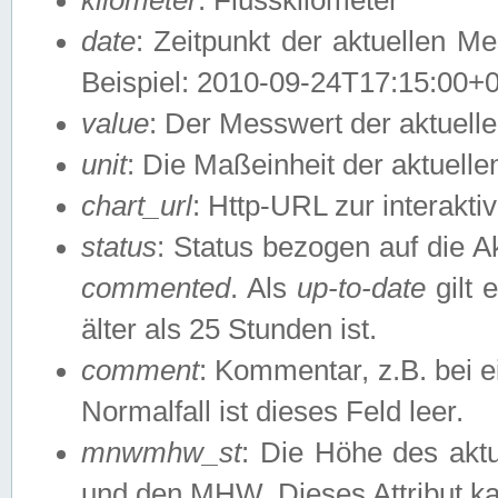
date
: Zeitpunkt der aktuellen M
Beispiel: 2010-09-24T17:15:00+
value
: Der Messwert der aktuel
unit
: Die Maßeinheit der aktuell
chart_url
: Http-URL zur interakti
status
: Status bezogen auf die A
commented
. Als
up-to-date
gilt 
älter als 25 Stunden ist.
comment
: Kommentar, z.B. bei 
Normalfall ist dieses Feld leer.
mnwmhw_st
: Die Höhe des ak
und den MHW. Dieses Attribut k