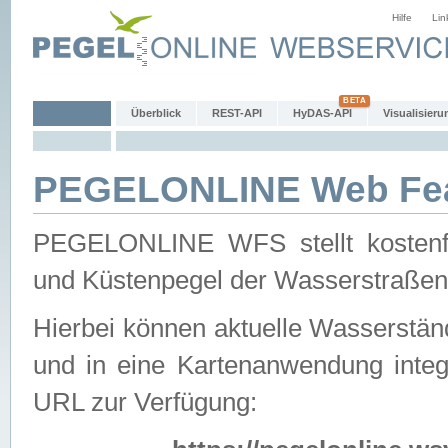
Hilfe
Lin
Überblick
REST-API
HyDAS-API
Visualisieru
PEGELONLINE Web Feat
PEGELONLINE WFS stellt kostenfr
und Küstenpegel der Wasserstraßen
Hierbei können aktuelle Wasserstän
und in eine Kartenanwendung integ
URL zur Verfügung: