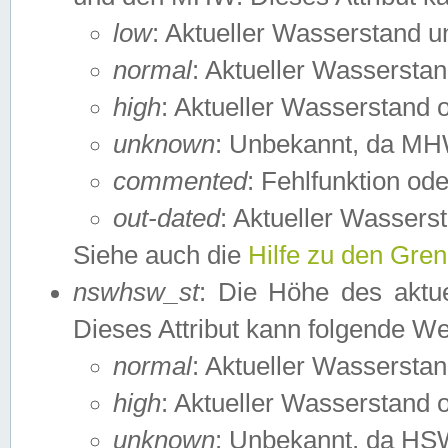
low
: Aktueller Wasserstand 
normal
: Aktueller Wassers
high
: Aktueller Wasserstand
unknown
: Unbekannt, da MH
commented
: Fehlfunktion ode
out-dated
: Aktueller Wasserst
Siehe auch die
Hilfe zu den Gre
nswhsw_st
: Die Höhe des aktu
Dieses Attribut kann folgende W
normal
: Aktueller Wassersta
high
: Aktueller Wasserstand
unknown
: Unbekannt, da HSW