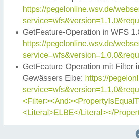
https://pegelonline.wsv.de/webser
service=wfs&version=1.1.0&req
GetFeature-Operation in WFS 1.
https://pegelonline.wsv.de/webser
service=wfs&version=1.0.0&req
GetFeature-Operation mit Filter 
Gewässers Elbe:
https://pegelon
service=wfs&version=1.1.0&req
<Filter><And><PropertyIsEqua
<Literal>ELBE</Literal></Proper