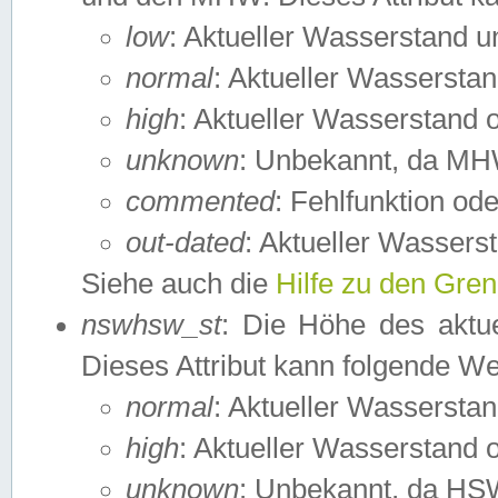
low
: Aktueller Wasserstand 
normal
: Aktueller Wassers
high
: Aktueller Wasserstand
unknown
: Unbekannt, da MH
commented
: Fehlfunktion ode
out-dated
: Aktueller Wasserst
Siehe auch die
Hilfe zu den Gre
nswhsw_st
: Die Höhe des aktu
Dieses Attribut kann folgende W
normal
: Aktueller Wassersta
high
: Aktueller Wasserstand
unknown
: Unbekannt, da HSW