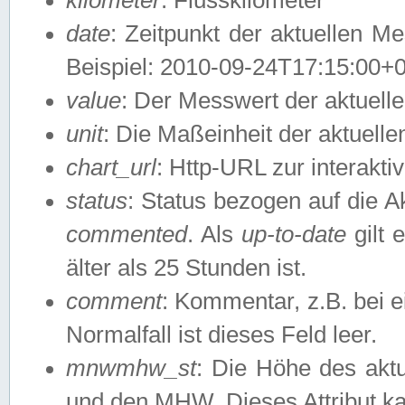
date
: Zeitpunkt der aktuellen M
Beispiel: 2010-09-24T17:15:00+
value
: Der Messwert der aktuel
unit
: Die Maßeinheit der aktuell
chart_url
: Http-URL zur interakti
status
: Status bezogen auf die A
commented
. Als
up-to-date
gilt 
älter als 25 Stunden ist.
comment
: Kommentar, z.B. bei 
Normalfall ist dieses Feld leer.
mnwmhw_st
: Die Höhe des ak
und den MHW. Dieses Attribut k