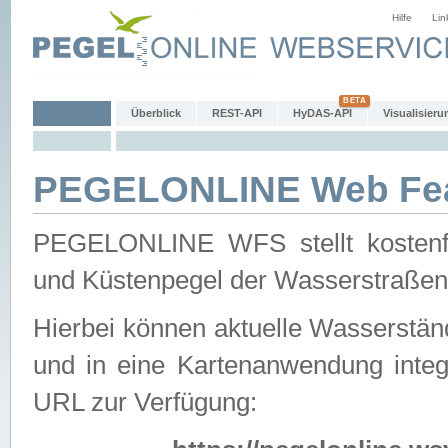
Hilfe
Lin
Überblick
REST-API
HyDAS-API
Visualisieru
PEGELONLINE Web Feat
PEGELONLINE WFS stellt kostenfr
und Küstenpegel der Wasserstraßen
Hierbei können aktuelle Wasserstän
und in eine Kartenanwendung integ
URL zur Verfügung: