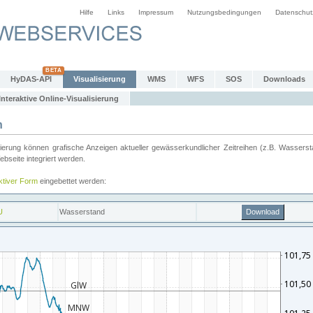
Hilfe
Links
Impressum
Nutzungsbedingungen
Datenschut
HyDAS-API
Visualisierung
WMS
WFS
SOS
Downloads
Interaktive Online-Visualisierung
n
ung können grafische Anzeigen aktueller gewässerkundlicher Zeitreihen (z.B. Wassersta
seite integriert werden.
aktiver Form
eingebettet werden: