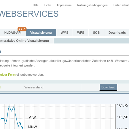
Hilfe
Links
Impressum
Nutzungsbedingungen
Datenschut
HyDAS-API
Visualisierung
WMS
WFS
SOS
Downloads
Interaktive Online-Visualisierung
n
ung können grafische Anzeigen aktueller gewässerkundlicher Zeitreihen (z.B. Wassersta
seite integriert werden.
aktiver Form
eingebettet werden: