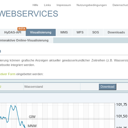
Hilfe
Links
Impressum
Nutzungsbedingungen
Datenschut
HyDAS-API
Visualisierung
WMS
WFS
SOS
Downloads
Interaktive Online-Visualisierung
n
ung können grafische Anzeigen aktueller gewässerkundlicher Zeitreihen (z.B. Wassersta
seite integriert werden.
aktiver Form
eingebettet werden: