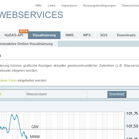
Hilfe
Links
Impressum
Nutzungsbedingungen
Datenschut
HyDAS-API
Visualisierung
WMS
WFS
SOS
Downloads
Interaktive Online-Visualisierung
n
ung können grafische Anzeigen aktueller gewässerkundlicher Zeitreihen (z.B. Wassersta
seite integriert werden.
aktiver Form
eingebettet werden: