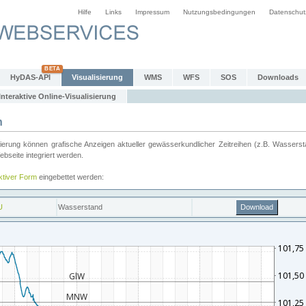
Hilfe
Links
Impressum
Nutzungsbedingungen
Datenschut
HyDAS-API
Visualisierung
WMS
WFS
SOS
Downloads
Interaktive Online-Visualisierung
n
ung können grafische Anzeigen aktueller gewässerkundlicher Zeitreihen (z.B. Wassersta
seite integriert werden.
aktiver Form
eingebettet werden: