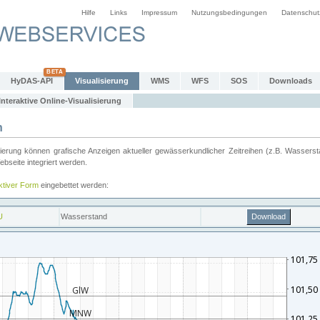
Hilfe
Links
Impressum
Nutzungsbedingungen
Datenschut
HyDAS-API
Visualisierung
WMS
WFS
SOS
Downloads
Interaktive Online-Visualisierung
n
ung können grafische Anzeigen aktueller gewässerkundlicher Zeitreihen (z.B. Wassersta
seite integriert werden.
aktiver Form
eingebettet werden: