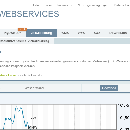
Hilfe
Links
Impressum
Nutzungsbedingungen
Datenschut
HyDAS-API
Visualisierung
WMS
WFS
SOS
Downloads
Interaktive Online-Visualisierung
n
ung können grafische Anzeigen aktueller gewässerkundlicher Zeitreihen (z.B. Wassersta
seite integriert werden.
aktiver Form
eingebettet werden: