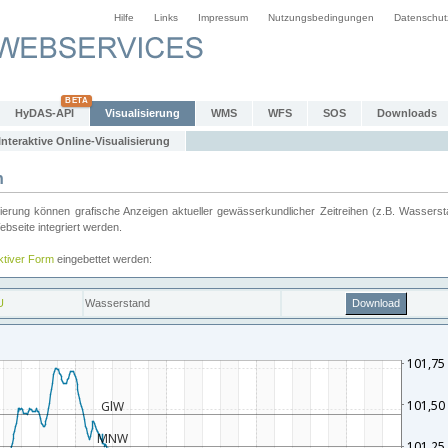
Hilfe
Links
Impressum
Nutzungsbedingungen
Datenschut
HyDAS-API
Visualisierung
WMS
WFS
SOS
Downloads
Interaktive Online-Visualisierung
n
ung können grafische Anzeigen aktueller gewässerkundlicher Zeitreihen (z.B. Wassersta
seite integriert werden.
aktiver Form
eingebettet werden: