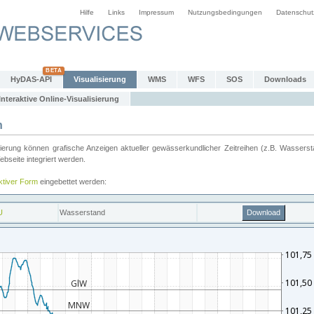
Hilfe
Links
Impressum
Nutzungsbedingungen
Datenschut
HyDAS-API
Visualisierung
WMS
WFS
SOS
Downloads
Interaktive Online-Visualisierung
n
ung können grafische Anzeigen aktueller gewässerkundlicher Zeitreihen (z.B. Wassersta
seite integriert werden.
aktiver Form
eingebettet werden: