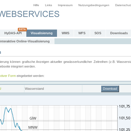
Hilfe
Links
Impressum
Nutzungsbedingungen
Datenschut
HyDAS-API
Visualisierung
WMS
WFS
SOS
Downloads
Interaktive Online-Visualisierung
n
ung können grafische Anzeigen aktueller gewässerkundlicher Zeitreihen (z.B. Wassersta
seite integriert werden.
aktiver Form
eingebettet werden: